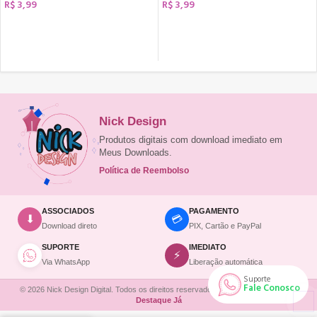
R$
3,99
R$
3,99
COMPRAR
COMPRAR
Nick Design
Produtos digitais com download imediato em
Meus Downloads.
Política de Reembolso
ASSOCIADOS
PAGAMENTO
💳
⬇
Download direto
PIX, Cartão e PayPal
SUPORTE
IMEDIATO
⚡
Via WhatsApp
Liberação automática
Comprar agora
Suporte
Fale Conosco
© 2026 Nick Design Digital. Todos os direitos reservados. | Site desenvolvido por
Ruana
acabou de
PDF Réguas Tabuada
Destaque Já
comprar
Personagens