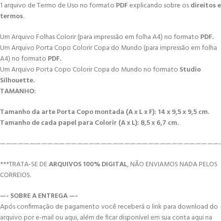
1 arquivo de Termo de Uso no formato
PDF
explicando sobre os
direitos e
termos
.
Um Arquivo Folhas Colorir (para impressão em folha A4) no formato
PDF.
Um Arquivo Porta Copo Colorir Copa do Mundo (para impressão em folha
A4) no formato
PDF.
Um Arquivo Porta Copo Colorir Copa do Mundo no formato
Studio
Silhouette.
TAMANHO:
Tamanho da arte Porta Copo montada (A x L x F): 14 x 9,5 x 9,5 cm.
Tamanho de cada papel para Colorir (A x L): 8,5 x 6,7 cm.
—————————————————————————————————————
***TRATA-SE DE
ARQUIVOS 100% DIGITAL
, NÃO ENVIAMOS NADA PELOS
CORREIOS.
—- SOBRE A ENTREGA —-
Após confirmação de pagamento você receberá o link para download do
arquivo por e-mail ou aqui, além de ficar disponível em sua conta aqui na