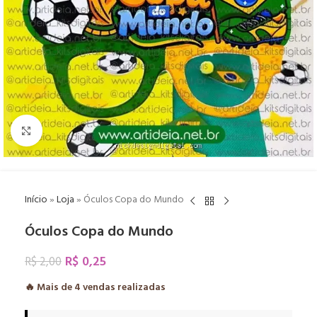
Click to enlarge
Início
»
Loja
»
Óculos Copa do Mundo
Óculos Copa do Mundo
R$
0,25
R$
2,00
🔥 Mais de
4
vendas realizadas