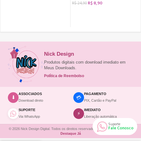
R$
8,90
R$
24,90
COMPRAR
Nick Design
Produtos digitais com download imediato em
Meus Downloads.
Política de Reembolso
ASSOCIADOS
PAGAMENTO
💳
⬇
Download direto
PIX, Cartão e PayPal
SUPORTE
IMEDIATO
⚡
Via WhatsApp
Liberação automática
Suporte
Fale Conosco
© 2026 Nick Design Digital. Todos os direitos reservados. | Site desenvolvido por
Destaque Já