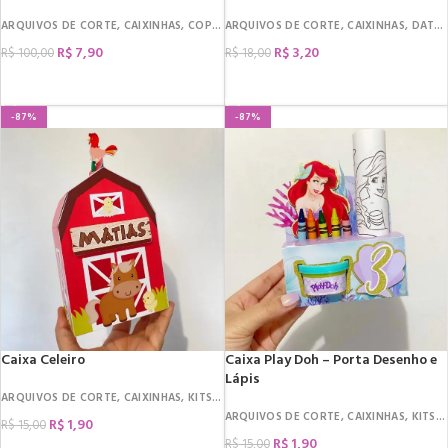
ARQUIVOS DE CORTE
,
CAIXINHAS
,
COPO BOLHA
ARQUIVOS DE CORTE
,
DATAS COMEMORATIVAS
,
CAIXINHAS
,
,
DATAS COMEMORATIVAS
DIA D
R$
7,90
R$
3,20
R$
100,00
R$
18,00
COMPRAR
COMPRAR
-87%
-87%
Caixa Celeiro
Caixa Play Doh – Porta Desenho e
Lápis
ARQUIVOS DE CORTE
,
CAIXINHAS
,
KITS COLORIR
,
MIMOS
ARQUIVOS DE CORTE
,
CAIXINHAS
,
KITS COLORIR
R$
1,90
R$
15,00
R$
1,90
R$
15,00