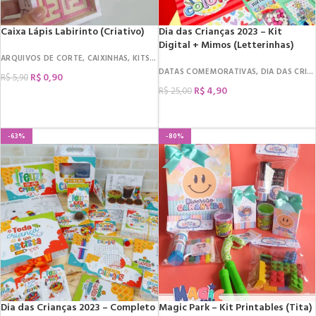
Caixa Lápis Labirinto (Criativo)
Dia das Crianças 2023 – Kit
Digital + Mimos (Letterinhas)
ARQUIVOS DE CORTE
,
CAIXINHAS
,
KITS COLORIR
,
MOLDES
DATAS COMEMORATIVAS
,
DIA DAS CRIANÇAS
R$
0,90
R$
5,90
R$
4,90
R$
25,00
COMPRAR
COMPRAR
-63%
-80%
Dia das Crianças 2023 – Completo
Magic Park – Kit Printables (Tita)