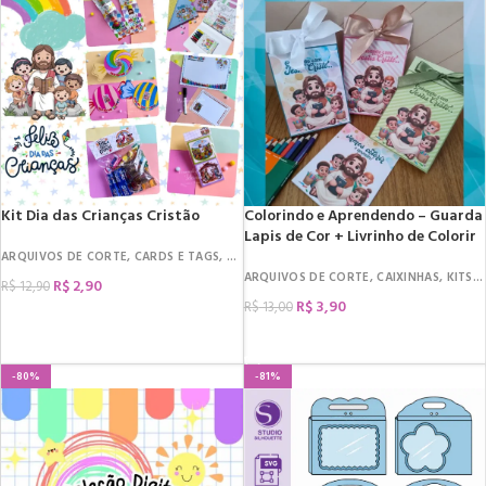
Kit Dia das Crianças Cristão
Colorindo e Aprendendo – Guarda
Lapis de Cor + Livrinho de Colorir
ARQUIVOS DE CORTE
,
CARDS E TAGS
,
DATAS COMEMORATIVAS
,
DIA DAS CRIANÇ
ARQUIVOS DE CORTE
,
CAIXINHAS
,
KITS COLORIR
R$
2,90
R$
12,90
R$
3,90
R$
13,00
COMPRAR
COMPRAR
-80%
-81%