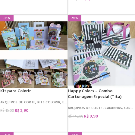
COMPRAR
COMPRAR
-81%
-93%
Kit para Colorir
Happy Colors – Combo
Cartonagem Especial (Tita)
ARQUIVOS DE CORTE
,
KITS COLORIR
,
ENCADERNAÇÃO
,
LIVRO DE COLORIR
,
VOLTA
ARQUIVOS DE CORTE
,
CAIXINHAS
,
CARTONAGEM
R$
2,90
R$
15,00
R$
9,90
R$
149,90
COMPRAR
COMPRAR