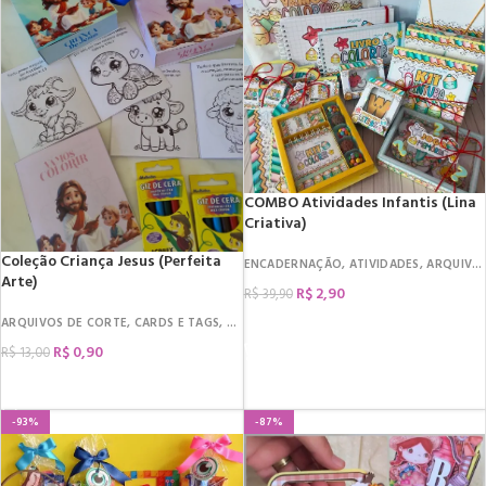
COMBO Atividades Infantis (Lina
Criativa)
Coleção Criança Jesus (Perfeita
ENCADERNAÇÃO
,
ATIVIDADES
,
ARQUIVOS DE CORTE
Arte)
R$
2,90
R$
39,90
ARQUIVOS DE CORTE
,
CARDS E TAGS
,
DATAS COMEMORATIVAS
,
DIA DAS CRIANÇ
COMPRAR
R$
0,90
R$
13,00
COMPRAR
-93%
-87%