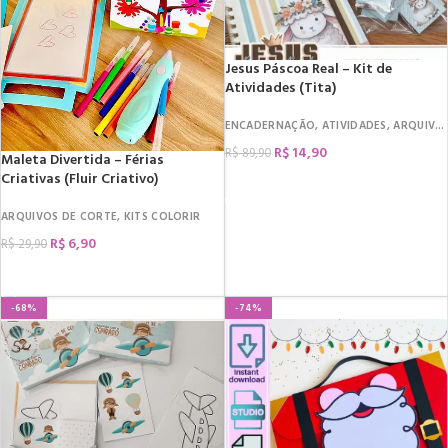
Jesus Páscoa Real – Kit de
Atividades (Tita)
ENCADERNAÇÃO
,
ATIVIDADES
,
ARQUIVOS DE CORTE
R$
14,90
R$
89,90
Maleta Divertida – Férias
Criativas (Fluir Criativo)
COMPRAR
ARQUIVOS DE CORTE
,
KITS COLORIR
R$
6,90
R$
29,90
COMPRAR
-68%
-74%