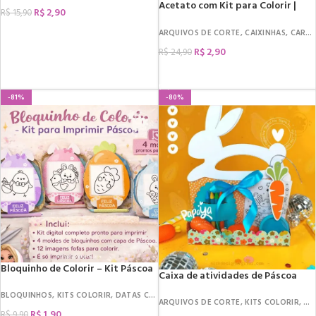
Acetato com Kit para Colorir |
R$
2,90
R$
15,90
Coelho e Cordeiro
COMPRAR
ARQUIVOS DE CORTE
,
CAIXINHAS
,
CARDS E TAGS
R$
2,90
R$
24,90
COMPRAR
-81%
-80%
Bloquinho de Colorir – Kit Páscoa
Caixa de atividades de Páscoa
BLOQUINHOS
,
KITS COLORIR
,
DATAS COMEMORATIVAS
,
PÁSCOA
ARQUIVOS DE CORTE
,
KITS COLORIR
,
DA
R$
1,90
R$
9,90