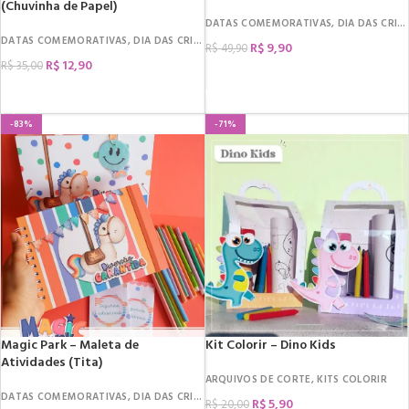
(Chuvinha de Papel)
DATAS COMEMORATIVAS
,
DIA DAS CRIANÇAS
DATAS COMEMORATIVAS
,
DIA DAS CRIANÇAS
,
ARQUIVOS DE CORTE
,
KITS COLORI
R$
9,90
R$
49,90
R$
12,90
R$
35,00
COMPRAR
COMPRAR
-83%
-71%
Magic Park – Maleta de
Kit Colorir – Dino Kids
Atividades (Tita)
ARQUIVOS DE CORTE
,
KITS COLORIR
DATAS COMEMORATIVAS
,
DIA DAS CRIANÇAS
,
ARQUIVOS DE CORTE
,
KITS COLORI
R$
5,90
R$
20,00