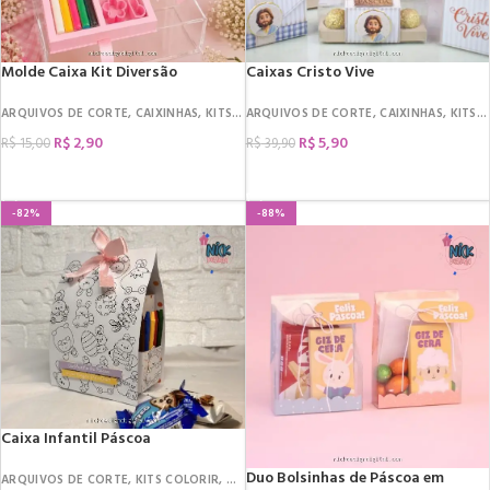
Molde Caixa Kit Diversão
Caixas Cristo Vive
ARQUIVOS DE CORTE
,
CAIXINHAS
,
KITS COLORIR
ARQUIVOS DE CORTE
,
MOLDES
,
CAIXINHAS
,
KITS COLORIR
R$
2,90
R$
5,90
R$
15,00
R$
39,90
COMPRAR
COMPRAR
-82%
-88%
Caixa Infantil Páscoa
Duo Bolsinhas de Páscoa em
ARQUIVOS DE CORTE
,
KITS COLORIR
,
DATAS COMEMORATIVAS
,
PÁSCOA