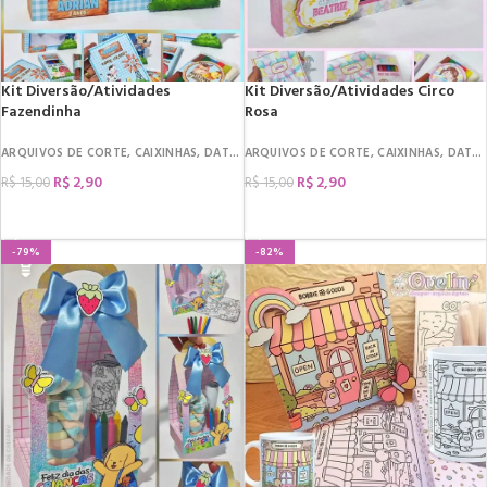
Kit Diversão/Atividades
Kit Diversão/Atividades Circo
Fazendinha
Rosa
ARQUIVOS DE CORTE
,
CAIXINHAS
,
DATAS COMEMORATIVAS
ARQUIVOS DE CORTE
,
DIA DAS CRIANÇAS
,
CAIXINHAS
,
DATAS COMEMORATIVAS
,
R$
2,90
R$
2,90
R$
15,00
R$
15,00
COMPRAR
COMPRAR
-79%
-82%