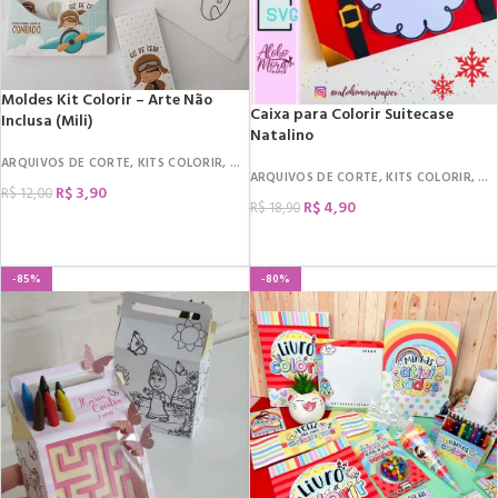
Moldes Kit Colorir – Arte Não
Caixa para Colorir Suitecase
Inclusa (Mili)
Natalino
ARQUIVOS DE CORTE
,
KITS COLORIR
,
MOLDES
ARQUIVOS DE CORTE
,
KITS COLORIR
,
MI
R$
3,90
R$
12,00
R$
4,90
R$
18,90
COMPRAR
COMPRAR
-85%
-80%