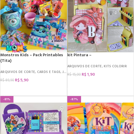
Monstros Kids – Pack Printables
kit Pintura –
(Tita)
ARQUIVOS DE CORTE
,
KITS COLORIR
ARQUIVOS DE CORTE
,
CARDS E TAGS
,
JOGOS
,
KITS COLORIR
,
RÓTULOS
R$
1,90
R$
15,00
R$
5,90
R$
89,90
COMPRAR
COMPRAR
-81%
-87%