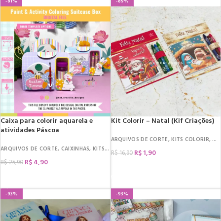
-81%
-89%
Caixa para colorir aquarela e
Kit Colorir – Natal (Kif Criações)
atividades Páscoa
ARQUIVOS DE CORTE
,
KITS COLORIR
,
DA
ARQUIVOS DE CORTE
,
CAIXINHAS
,
KITS COLORIR
,
MIMOS
,
DATAS COMEMORATIV
R$
1,90
R$
16,90
R$
4,90
R$
25,90
COMPRAR
COMPRAR
-93%
-93%