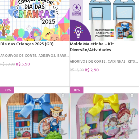
Dia das Crianças 2025 (GB)
Molde Maletinha – Kit
Diversão/Atividades
ARQUIVOS DE CORTE
,
ADESIVOS
,
BARRA DE CHOCOLATE
,
CAIXINHAS
,
CARDS E TA
ARQUIVOS DE CORTE
,
CAIXINHAS
,
KITS COLORIR
R$
5,90
R$
30,00
R$
2,90
R$
15,00
COMPRAR
COMPRAR
-81%
-81%