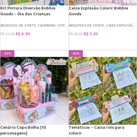
Kit Pintura Diversão Bobbie
Caixa Explosão Colorir Bobbie
Goods – Dia das Crianças
Goods
ARQUIVOS DE CORTE
,
CAIXINHAS
,
COPO BOLHA
ARQUIVOS DE CORTE
,
DATAS COMEMORATIVAS
,
CAIXA EXPLOSÃO
,
DIA D
,
R$
4,90
R$
3,20
R$
23,00
R$
18,00
COMPRAR
COMPRAR
-92%
-82%
Cenário Copo Bolha (10
Temáticos – Caixa rolo para
personagens)
colorir