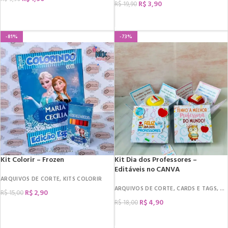
R$
3,90
R$
19,90
COMPRAR
COMPRAR
-81%
-73%
Kit Colorir – Frozen
Kit Dia dos Professores –
Editáveis no CANVA
ARQUIVOS DE CORTE
,
KITS COLORIR
ARQUIVOS DE CORTE
,
CARDS E TAGS
,
DA
R$
2,90
R$
15,00
R$
4,90
R$
18,00
COMPRAR
COMPRAR