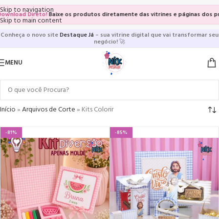
Skip to navigation
s diretamente das vitrines e páginas dos produtos, sem adicionar ao carrinho
Skip to main content
Conheça o novo site
Destaque Já
– sua vitrine digital que vai transformar seu
negócio!
🚀
MENU
Início
»
Arquivos de Corte
»
Kits Colorir
-81%
-85%