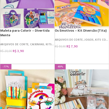
Maleta para Colorir – Divertida
Os Emotivos – Kit Diversão (Tita)
Mente
ARQUIVOS DE CORTE
,
JOGOS
,
KITS COLORIR
ARQUIVOS DE CORTE
,
CAIXINHAS
,
KITS COLORIR
R$
7,90
R$
59,90
R$
3,90
R$
20,00
COMPRAR
COMPRAR
-77%
-83%