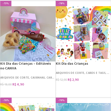
-73%
-78%
Kit Dia das Crianças – Editáveis
Kit Dia das Crianças
no CANVA
ARQUIVOS DE CORTE
,
CARDS E TAGS
,
DA
ARQUIVOS DE CORTE
,
CAIXINHAS
,
CARDS E TAGS
,
DATAS COMEMORATIVAS
,
DIA 
R$
2,90
R$
12,90
R$
4,90
R$
18,00
COMPRAR
COMPRAR
-78%
-70%