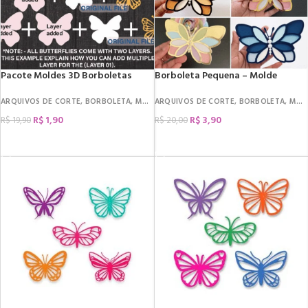
Pacote Moldes 3D Borboletas
Borboleta Pequena – Molde
ARQUIVOS DE CORTE
,
BORBOLETA
,
MOLDES
ARQUIVOS DE CORTE
,
BORBOLETA
,
MOLDES
R$
1,90
R$
3,90
R$
19,90
R$
20,00
COMPRAR
COMPRAR