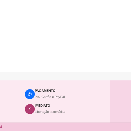
PAGAMENTO
💳
PIX, Cartão e PayPal
IMEDIATO
⚡
Liberação automática
Já