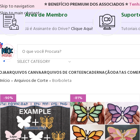
⭐ BENEFÍCIO PREMIUM DOS ASSOCIADOS ⭐
Tenha acesso ao 
Skip to navigation
Skip to main content
Área de Membro
Suport
Já é Assinante do Drive?
Clique Aqui!
Tutoriais 
SELECT CATEGORY
OJA
ARQUIVOS CANVA
ARQUIVOS DE CORTE
ENCADERNAÇÃO
DATAS COME
Início
»
Arquivos de Corte
»
Borboleta
-90%
-81%