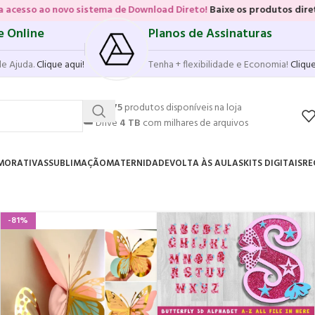
novo sistema de Download Direto!
Baixe os produtos diretamente das 
e Online
Planos de Assinaturas
de Ajuda.
Clique aqui!
Tenha + flexibilidade e Economia!
Clique
💥
17.575
produtos disponíveis na loja
☁️
Drive
4 TB
com milhares de arquivos
MORATIVAS
SUBLIMAÇÃO
MATERNIDADE
VOLTA ÀS AULAS
KITS DIGITAIS
RE
-81%