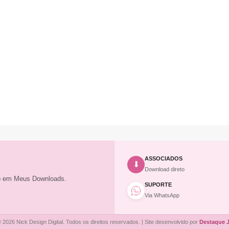
ASSOCIADOS
⬇
Download direto
to em Meus Downloads.
SUPORTE
Via WhatsApp
 2026 Nick Design Digital. Todos os direitos reservados. | Site desenvolvido por
Destaque 