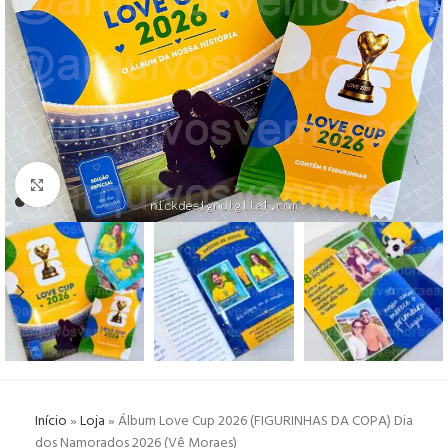
Click to enlarge
Início
»
Loja
»
Álbum Love Cup 2026 (FIGURINHAS DA COPA) Dia
dos Namorados 2026 (Vê Moraes)