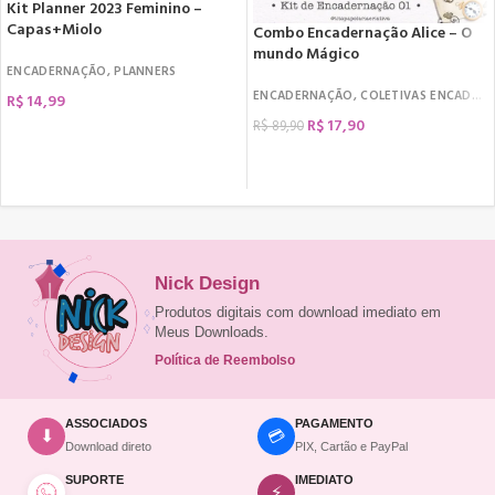
Kit Planner 2023 Feminino –
Capas+Miolo
Combo Encadernação Alice – O
mundo Mágico
ENCADERNAÇÃO
,
PLANNERS
ENCADERNAÇÃO
,
COLETIVAS ENCADERNAÇÃO
R$
14,99
R$
17,90
R$
89,90
COMPRAR
COMPRAR
Nick Design
Produtos digitais com download imediato em
Meus Downloads.
Política de Reembolso
ASSOCIADOS
PAGAMENTO
💳
⬇
Download direto
PIX, Cartão e PayPal
SUPORTE
IMEDIATO
⚡