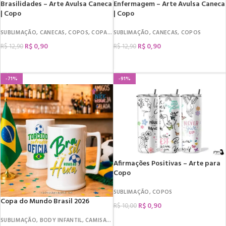
Brasilidades – Arte Avulsa Caneca
Enfermagem – Arte Avulsa Caneca
| Copo
| Copo
SUBLIMAÇÃO
,
CANECAS
,
COPOS
,
COPA DO MUNDO
SUBLIMAÇÃO
,
CANECAS
,
COPOS
R$
0,90
R$
0,90
R$
12,90
R$
12,90
COMPRAR
COMPRAR
-71%
-91%
Afirmações Positivas – Arte para
Copo
SUBLIMAÇÃO
,
COPOS
Copa do Mundo Brasil 2026
R$
0,90
R$
10,00
SUBLIMAÇÃO
,
BODY INFANTIL
,
CAMISAS
,
CANECAS
,
COPOS
,
COPA DO MUNDO
COMPRAR