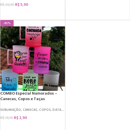
R$
5,90
R$
20,00
COMPRAR
-85%
COMBO Especial Namorados –
Canecas, Copos e Taças
SUBLIMAÇÃO
,
CANECAS
,
COPOS
,
DATAS COMEMORATIVAS
,
DIA DOS NAMORADO
R$
2,90
R$
19,90
COMPRAR