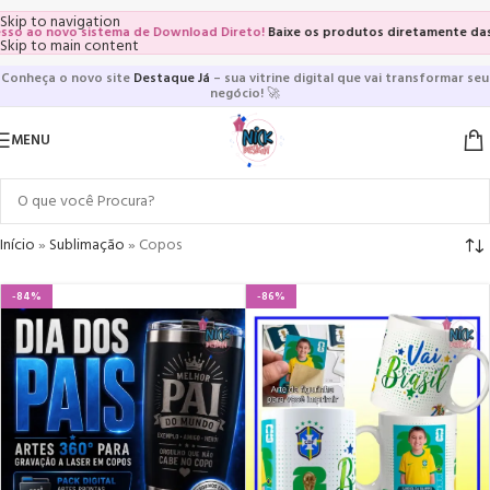
Skip to navigation
ao novo sistema de Download Direto!
Baixe os produtos diretamente das vitr
Skip to main content
Conheça o novo site
Destaque Já
– sua vitrine digital que vai transformar seu
negócio!
🚀
MENU
Início
»
Sublimação
»
Copos
-84%
-86%