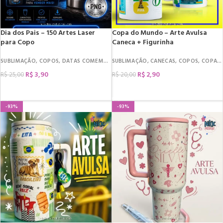
Dia dos Pais – 150 Artes Laser
Copa do Mundo – Arte Avulsa
para Copo
Caneca + Figurinha
SUBLIMAÇÃO
,
COPOS
,
DATAS COMEMORATIVAS
SUBLIMAÇÃO
,
DIA DOS PAIS
,
CANECAS
,
COPOS
,
COPA DO MUNDO
R$
3,90
R$
2,90
R$
25,00
R$
20,00
COMPRAR
COMPRAR
-93%
-93%