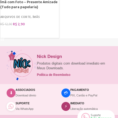
Ímã com Foto – Presente Amizade
(Tudo para papelaria)
ARQUIVOS DE CORTE
,
ÍMÃS
R$
2,90
R$
12,90
COMPRAR
Nick Design
Produtos digitais com download imediato em
Meus Downloads.
Política de Reembolso
ASSOCIADOS
PAGAMENTO
💳
⬇
Download direto
PIX, Cartão e PayPal
SUPORTE
IMEDIATO
⚡
Via WhatsApp
Liberação automática
Suporte