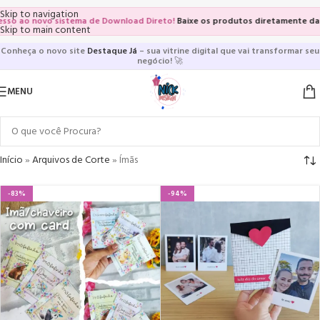
Skip to navigation
o ao novo sistema de Download Direto!
Baixe os produtos diretamente das vi
Skip to main content
Conheça o novo site
Destaque Já
– sua vitrine digital que vai transformar seu
negócio!
🚀
MENU
Início
»
Arquivos de Corte
»
Ímãs
-83%
-94%