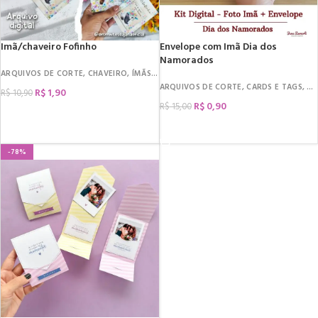
Imã/chaveiro Fofinho
Envelope com Imã Dia dos
Namorados
ARQUIVOS DE CORTE
,
CHAVEIRO
,
ÍMÃS
,
DATAS COMEMORATIVAS
,
PÁSCOA
ARQUIVOS DE CORTE
,
CARDS E TAGS
,
DA
R$
1,90
R$
10,90
R$
0,90
R$
15,00
COMPRAR
COMPRAR
-78%