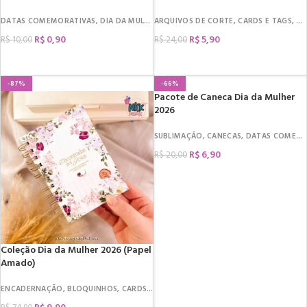
DATAS COMEMORATIVAS
,
DIA DA MULHER
ARQUIVOS DE CORTE
,
CATÁLOGOS
,
CARDS E TAGS
,
DA
R$
0,90
R$
5,90
R$
10,00
R$
24,00
COMPRAR
COMPRAR
-87%
-66%
Pacote de Caneca Dia da Mulher
2026
SUBLIMAÇÃO
,
CANECAS
,
DATAS COMEMORATIVAS
R$
6,90
R$
20,00
COMPRAR
Coleção Dia da Mulher 2026 (Papel
Amado)
ENCADERNAÇÃO
,
BLOQUINHOS
,
CARDS E TAGS
,
DATAS COMEMORATIVAS
,
DIA DA