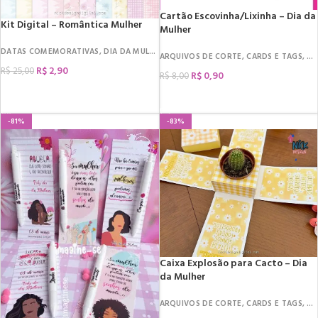
Cartão Escovinha/Lixinha – Dia da
Kit Digital – Romântica Mulher
Mulher
DATAS COMEMORATIVAS
,
DIA DA MULHER
,
RECURSOS CRIAÇÃO
,
KIT DIGITAL
ARQUIVOS DE CORTE
,
CARDS E TAGS
,
DA
R$
2,90
R$
25,00
R$
0,90
R$
8,00
COMPRAR
COMPRAR
-81%
-83%
Caixa Explosão para Cacto – Dia
da Mulher
ARQUIVOS DE CORTE
,
CARDS E TAGS
,
DA