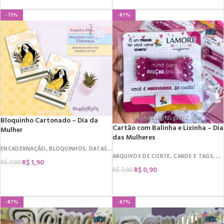
-73%
-87%
Bloquinho Cartonado – Dia da
Cartão com Balinha e Lixinha – Dia
Mulher
das Mulheres
ENCADERNAÇÃO
,
BLOQUINHOS
,
DATAS COMEMORATIVAS
,
DIA DA MULHER
ARQUIVOS DE CORTE
,
CARDS E TAGS
,
DA
R$
1,90
R$
7,00
R$
0,90
R$
7,00
COMPRAR
COMPRAR
-87%
-87%