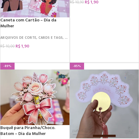
R$
1,90
R$
10,90
COMPRAR
Caneta com Cartão – Dia da
Mulher
ARQUIVOS DE CORTE
,
CARDS E TAGS
,
DATAS COMEMORATIVAS
,
DIA DA MULHER
,
R$
1,90
R$
10,00
COMPRAR
-89%
-85%
Buquê para Piranha/Choco.
Batom – Dia da Mulher