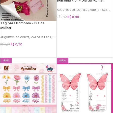
Bolsinha Flor – Dia da Mulher
ARQUIVOS DE CORTE
,
CARDS E TAGS
,
DA
R$
0,90
R$
3,90
Tag para Bombom – Dia da
COMPRAR
Mulher
ARQUIVOS DE CORTE
,
CARDS E TAGS
,
DATAS COMEMORATIVAS
,
DIA DA MULHER
,
R$
0,90
R$
7,99
COMPRAR
-88%
-89%