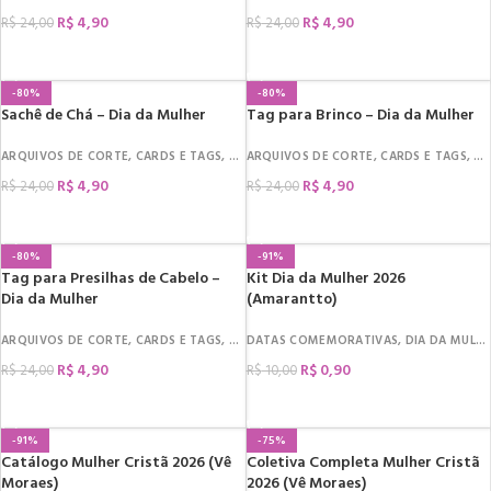
R$
4,90
R$
4,90
R$
24,00
R$
24,00
COMPRAR
COMPRAR
-80%
-80%
Sachê de Chá – Dia da Mulher
Tag para Brinco – Dia da Mulher
ARQUIVOS DE CORTE
,
CARDS E TAGS
,
DATAS COMEMORATIVAS
ARQUIVOS DE CORTE
,
CARDS E TAGS
,
DIA DA MULHER
,
DA
,
R$
4,90
R$
4,90
R$
24,00
R$
24,00
COMPRAR
COMPRAR
-80%
-91%
Tag para Presilhas de Cabelo –
Kit Dia da Mulher 2026
Dia da Mulher
(Amarantto)
ARQUIVOS DE CORTE
,
CARDS E TAGS
,
DATAS COMEMORATIVAS
DATAS COMEMORATIVAS
,
DIA DA MULHER
,
DIA DA MULHER
,
R$
4,90
R$
0,90
R$
24,00
R$
10,00
COMPRAR
COMPRAR
-91%
-75%
Catálogo Mulher Cristã 2026 (Vê
Coletiva Completa Mulher Cristã
Moraes)
2026 (Vê Moraes)