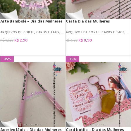
Arte Bambolê – Dia das Mulheres
Carta Dia das Mulheres
ARQUIVOS DE CORTE
,
CARDS E TAGS
,
DATAS COMEMORATIVAS
ARQUIVOS DE CORTE
,
CARDS E TAGS
,
DIA DA MULHER
,
DA
,
R$
2,90
R$
0,90
R$
12,90
R$
6,00
COMPRAR
COMPRAR
-85%
-85%
Adesivo lápis – Dia das Mulheres
Card botija – Dia das Mulheres