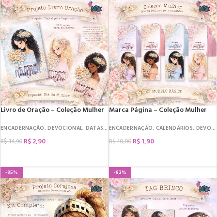
Livro de Oração – Coleção Mulher
Marca Página – Coleção Mulher
ENCADERNAÇÃO
,
DEVOCIONAL
,
DATAS COMEMORATIVAS
ENCADERNAÇÃO
,
,
CALENDÁRIOS
DIA DA MULHER
,
DEVOCIONAL
,
LIVRO
R$
2,90
R$
1,90
R$
14,90
R$
10,00
COMPRAR
COMPRAR
-85%
-82%