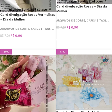
Card divulgação Rosas – Dia da
Mulher
Card divulgação Rosas Vermelhas
– Dia da Mulher
ARQUIVOS DE CORTE
,
CARDS E TAGS
,
DA
R$
0,90
R$
7,99
ARQUIVOS DE CORTE
,
CARDS E TAGS
,
DATAS COMEMORATIVAS
,
DIA DA MULHER
,
COMPRAR
R$
0,90
R$
7,99
COMPRAR
-89%
-77%