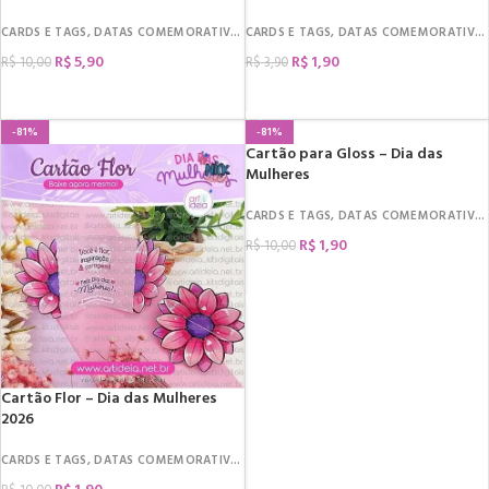
CARDS E TAGS
,
DATAS COMEMORATIVAS
CARDS E TAGS
,
DIA DA MULHER
,
DATAS COMEMORATIVAS
,
MIMOS
R$
5,90
R$
1,90
R$
10,00
R$
3,90
COMPRAR
COMPRAR
-81%
-81%
Cartão para Gloss – Dia das
Mulheres
CARDS E TAGS
,
DATAS COMEMORATIVAS
R$
1,90
R$
10,00
COMPRAR
Cartão Flor – Dia das Mulheres
2026
CARDS E TAGS
,
DATAS COMEMORATIVAS
,
DIA DA MULHER
,
MIMOS