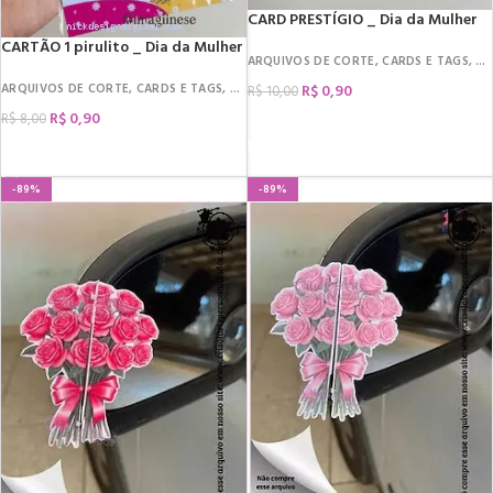
CARD PRESTÍGIO _ Dia da Mulher
CARTÃO 1 pirulito _ Dia da Mulher
ARQUIVOS DE CORTE
,
CARDS E TAGS
,
DA
ARQUIVOS DE CORTE
,
CARDS E TAGS
,
DATAS COMEMORATIVAS
,
DIA DA MULHER
,
R$
0,90
R$
10,00
R$
0,90
R$
8,00
COMPRAR
COMPRAR
-89%
-89%