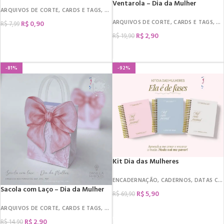
Ventarola – Dia da Mulher
ARQUIVOS DE CORTE
,
CARDS E TAGS
,
DATAS COMEMORATIVAS
,
DIA DA MULHER
,
ARQUIVOS DE CORTE
,
CARDS E TAGS
,
DA
R$
0,90
R$
7,99
R$
2,90
R$
19,90
COMPRAR
COMPRAR
-81%
-92%
Kit Dia das Mulheres
ENCADERNAÇÃO
,
CADERNOS
,
DATAS COMEMORATIVAS
Sacola com Laço – Dia da Mulher
R$
5,90
R$
69,90
COMPRAR
ARQUIVOS DE CORTE
,
CARDS E TAGS
,
DATAS COMEMORATIVAS
,
DIA DA MULHER
,
R$
2,90
R$
14,90