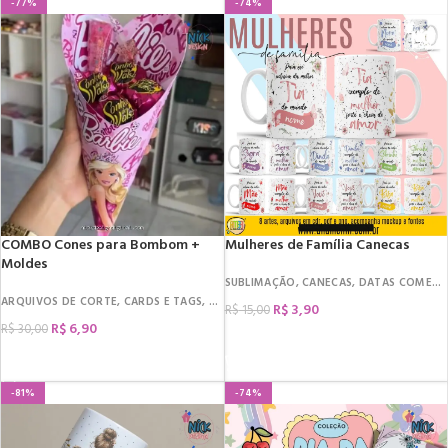
-77%
-74%
COMBO Cones para Bombom +
Mulheres de Família Canecas
Moldes
SUBLIMAÇÃO
,
CANECAS
,
DATAS COMEMORATIVAS
ARQUIVOS DE CORTE
,
CARDS E TAGS
,
DATAS COMEMORATIVAS
,
DIA DA MULHER
,
R$
3,90
R$
15,00
R$
6,90
R$
30,00
COMPRAR
COMPRAR
-81%
-74%