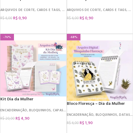
ARQUIVOS DE CORTE
,
CARDS E TAGS
,
DATAS COMEMORATIVAS
ARQUIVOS DE CORTE
,
CARDS E TAGS
,
DIA DA MULHER
,
DA
,
R$
0,90
R$
0,90
R$
6,00
R$
6,00
COMPRAR
COMPRAR
-76%
-68%
Kit Dia da Mulher
Bloco Floresça – Dia da Mulher
ENCADERNAÇÃO
,
BLOQUINHOS
,
CAPAS
,
DATAS COMEMORATIVAS
,
DIA DA MULHE
ENCADERNAÇÃO
,
BLOQUINHOS
,
DATAS COMEMORATIVAS
R$
4,90
R$
20,00
R$
1,90
R$
6,00
COMPRAR
COMPRAR