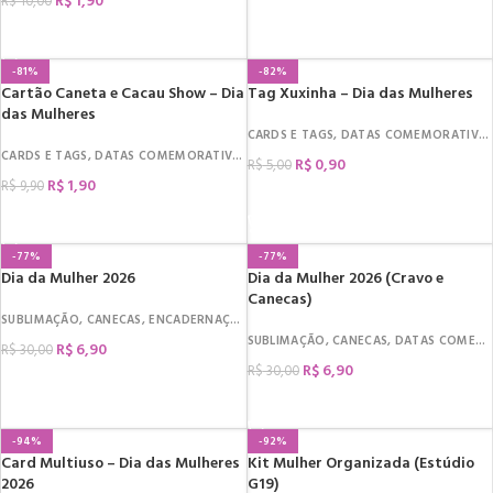
R$
1,90
R$
10,00
COMPRAR
-81%
-82%
Cartão Caneta e Cacau Show – Dia
Tag Xuxinha – Dia das Mulheres
das Mulheres
CARDS E TAGS
,
DATAS COMEMORATIVAS
CARDS E TAGS
,
DATAS COMEMORATIVAS
,
DIA DA MULHER
,
MIMOS
R$
0,90
R$
5,00
R$
1,90
R$
9,90
COMPRAR
COMPRAR
-77%
-77%
Dia da Mulher 2026
Dia da Mulher 2026 (Cravo e
Canecas)
SUBLIMAÇÃO
,
CANECAS
,
ENCADERNAÇÃO
,
CAPAS
,
DATAS COMEMORATIVAS
,
DIA 
SUBLIMAÇÃO
,
CANECAS
,
DATAS COMEMORATIVAS
R$
6,90
R$
30,00
R$
6,90
R$
30,00
COMPRAR
COMPRAR
-94%
-92%
Card Multiuso – Dia das Mulheres
Kit Mulher Organizada (Estúdio
2026
G19)