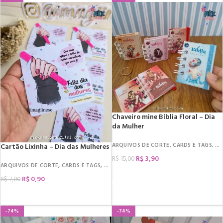
Chaveiro mine Bíblia Floral – Dia
da Mulher
ARQUIVOS DE CORTE
,
CARDS E TAGS
,
DA
Cartão Lixinha – Dia das Mulheres
R$
3,90
R$
15,00
ARQUIVOS DE CORTE
,
CARDS E TAGS
,
DATAS COMEMORATIVAS
,
DIA DA MULHER
,
COMPRAR
R$
0,90
R$
7,00
COMPRAR
-74%
-74%