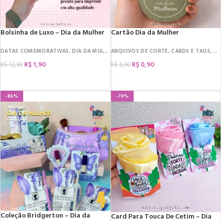
Bolsinha de Luxo – Dia da Mulher
Cartão Dia da Mulher
DATAS COMEMORATIVAS
,
DIA DA MULHER
ARQUIVOS DE CORTE
,
ARQUIVOS DE CORTE
,
CARDS E TAGS
,
DA
R$
1,90
R$
0,90
R$
12,90
R$
5,90
COMPRAR
COMPRAR
-86%
-79%
Coleção Bridgerton – Dia da
Card Para Touca De Cetim – Dia