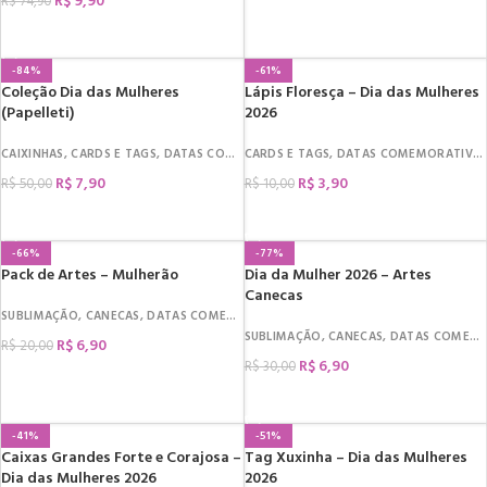
R$
9,90
R$
74,90
COMPRAR
-84%
-61%
Coleção Dia das Mulheres
Lápis Floresça – Dia das Mulheres
(Papelleti)
2026
CAIXINHAS
,
CARDS E TAGS
,
DATAS COMEMORATIVAS
CARDS E TAGS
,
DIA DA MULHER
,
DATAS COMEMORATIVAS
,
MIMOS
R$
7,90
R$
3,90
R$
50,00
R$
10,00
COMPRAR
COMPRAR
-66%
-77%
Pack de Artes – Mulherão
Dia da Mulher 2026 – Artes
Canecas
SUBLIMAÇÃO
,
CANECAS
,
DATAS COMEMORATIVAS
,
DIA DA MULHER
SUBLIMAÇÃO
,
CANECAS
,
DATAS COMEMORATIVAS
R$
6,90
R$
20,00
R$
6,90
R$
30,00
COMPRAR
COMPRAR
-41%
-51%
Caixas Grandes Forte e Corajosa –
Tag Xuxinha – Dia das Mulheres
Dia das Mulheres 2026
2026