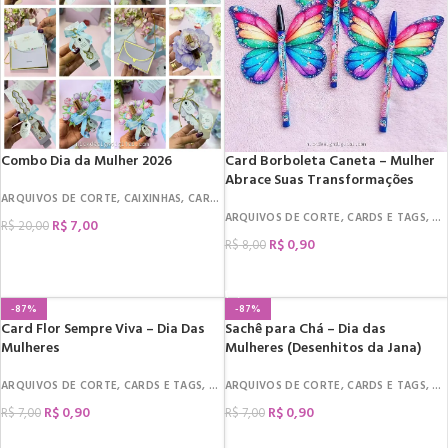
Combo Dia da Mulher 2026
Card Borboleta Caneta – Mulher
Abrace Suas Transformações
ARQUIVOS DE CORTE
,
CAIXINHAS
,
CARDS E TAGS
,
DATAS COMEMORATIVAS
,
DIA 
ARQUIVOS DE CORTE
,
CARDS E TAGS
,
DA
R$
7,00
R$
20,00
R$
0,90
R$
8,00
COMPRAR
COMPRAR
-87%
-87%
Card Flor Sempre Viva – Dia Das
Sachê para Chá – Dia das
Mulheres
Mulheres (Desenhitos da Jana)
ARQUIVOS DE CORTE
,
CARDS E TAGS
,
DATAS COMEMORATIVAS
ARQUIVOS DE CORTE
,
CARDS E TAGS
,
DIA DA MULHER
,
DA
,
R$
0,90
R$
0,90
R$
7,00
R$
7,00
COMPRAR
COMPRAR