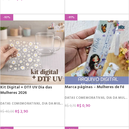
COMPRAR
-93%
-91%
Marca páginas – Mulheres de Fé
Kit Digital + DTF UV Dia das
Mulheres 2026
DATAS COMEMORATIVAS
,
DIA DA MULHER
DATAS COMEMORATIVAS
,
DIA DA MULHER
,
RECURSOS CRIAÇÃO
,
KIT DIGITAL
,
SUB
R$
0,90
R$
9,70
R$
2,90
R$
40,00
COMPRAR
COMPRAR