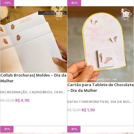
-79%
-85%
Collab Brochuras| Moldes – Dia da
Mulher
Cartão para Tablete de Chocolate
– Dia da Mulher
ENCADERNAÇÃO
,
CALENDÁRIOS
,
CHAVEIRO
,
DATAS COMEMORATIVAS
,
DIA DA MU
R$
4,90
R$
22,90
DATAS COMEMORATIVAS
,
DIA DA MULHER
COMPRAR
R$
1,90
R$
12,90
COMPRAR
-81%
-81%