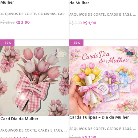
Mulher
da Mulher
ARQUIVOS DE CORTE
,
CAIXINHAS
,
CARDS E TAGS
,
DATAS COMEMORATIVAS
,
DIA 
ARQUIVOS DE CORTE
,
CARDS E TAGS
,
DA
R$
3,90
R$
1,90
R$
26,90
R$
8,90
COMPRAR
COMPRAR
-70%
-55%
Cards Tulipas – Dia da Mulher
Card Dia da Mulher
ARQUIVOS DE CORTE
,
CARDS E TAGS
,
DA
ARQUIVOS DE CORTE
,
CARDS E TAGS
,
DATAS COMEMORATIVAS
,
DIA DA MULHER
,
R$
2,90
R$
6,50