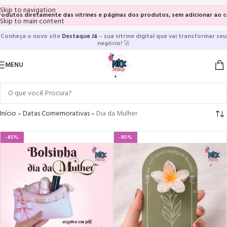
Skip to navigation
produtos, sem adicionar ao carrinho e sem precisar realizar pedidos.
Mais ra
Skip to main content
Conheça o novo site
Destaque Já
– sua vitrine digital que vai transformar seu
negócio!
🚀
MENU
Início
»
Datas Comemorativas
»
Dia da Mulher
-85%
-85%