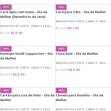
-87%
-81%
Card lápis com nome – Dia da
Card para 3 Bis – Dia da Mulher
Mulher (Desenhitos da Jana)
ARQUIVOS DE CORTE
,
CARDS E TAGS
,
DA
ARQUIVOS DE CORTE
,
CARDS E TAGS
,
DATAS COMEMORATIVAS
,
DIA DA MULHER
,
R$
1,90
R$
10,00
R$
0,90
R$
7,00
COMPRAR
COMPRAR
-80%
-80%
Envelope Sachê Cappuccino – Dia
Caixa Bala – Dia da Mulher
da Mulher
ARQUIVOS DE CORTE
,
CARDS E TAGS
,
DA
ARQUIVOS DE CORTE
,
CARDS E TAGS
,
DATAS COMEMORATIVAS
,
DIA DA MULHER
,
R$
4,90
R$
24,00
R$
4,90
R$
24,00
COMPRAR
COMPRAR
-80%
-80%
Cartão para Lixa de Unha – Dia da
Chinelo para Xuxinha – Dia da
Mulher
Mulher
ARQUIVOS DE CORTE
,
CARDS E TAGS
,
DATAS COMEMORATIVAS
ARQUIVOS DE CORTE
,
CARDS E TAGS
,
DIA DA MULHER
,
DA
,