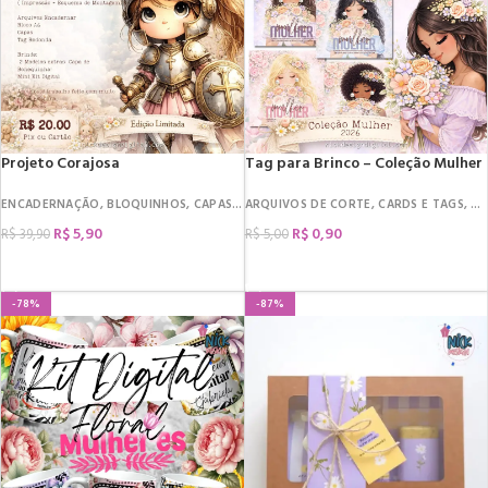
Projeto Corajosa
Tag para Brinco – Coleção Mulher
ENCADERNAÇÃO
,
BLOQUINHOS
,
CAPAS
,
DEVOCIONAL
ARQUIVOS DE CORTE
,
DATAS COMEMORATIVAS
,
CARDS E TAGS
,
DA
,
R$
5,90
R$
0,90
R$
39,90
R$
5,00
COMPRAR
COMPRAR
-78%
-87%