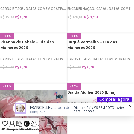
CARDS E TAGS
,
DATAS COMEMORATIVAS
ENCADERNAÇÃO
,
DIA DA MULHER
,
,
CAPAS
MIMOS
,
DATAS COMEMORATIVAS
R$
0,90
R$
9,90
R$
15,00
R$
120,00
COMPRAR
COMPRAR
-94%
-94%
Piranha de Cabelo – Dia das
Buquê Vermelho – Dia das
Mulheres 2026
Mulheres 2026
CARDS E TAGS
,
DATAS COMEMORATIVAS
CARDS E TAGS
,
DIA DA MULHER
,
DATAS COMEMORATIVAS
,
MIMOS
R$
0,90
R$
0,90
R$
15,00
R$
15,00
COMPRAR
COMPRAR
-94%
-77%
Dia da Mulher 2026 (Lina)
Comprar agora
Suporte
BLOQUINHOS
,
ARQUIVOS DE CORTE
,
CAIXINHAS
Fale Conosco
FRANCIELLE
acabou de
Dia dos Pais V6 SEM FOTO - Artes
R$
6,90
comprar
para Canecas
R$
30,00
COMPRAR
a de desejos
Minha conta
Área de Membro
Canva
Área de Membro
Planos