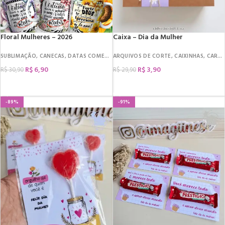
Floral Mulheres – 2026
Caixa – Dia da Mulher
SUBLIMAÇÃO
,
CANECAS
,
DATAS COMEMORATIVAS
ARQUIVOS DE CORTE
,
DIA DA MULHER
,
CAIXINHAS
,
CARDS E TAGS
R$
6,90
R$
3,90
R$
30,90
R$
29,90
COMPRAR
COMPRAR
-89%
-91%