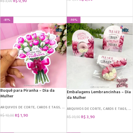
R$
0,90
R$
3,00
COMPRAR
COMPRAR
-81%
-90%
Buquê para Piranha – Dia da
Embalagens Lembrancinhas – Dia
Mulher
da Mulher
ARQUIVOS DE CORTE
,
CARDS E TAGS
,
DATAS COMEMORATIVAS
,
DIA DA MULHER
,
ARQUIVOS DE CORTE
,
CARDS E TAGS
,
DA
R$
1,90
R$
10,00
R$
3,90
R$
39,90
COMPRAR
COMPRAR