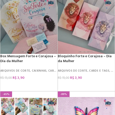
Box Mensagem Forte e Corajosa –
Bloquinho Forte e Corajosa – Dia
Dia da Mulher
da Mulher
ARQUIVOS DE CORTE
,
CAIXINHAS
,
CARDS E TAGS
ARQUIVOS DE CORTE
,
DATAS COMEMORATIVAS
,
CARDS E TAGS
,
DIA 
,
DA
R$
3,90
R$
3,90
R$
15,00
R$
15,00
COMPRAR
COMPRAR
-65%
-89%