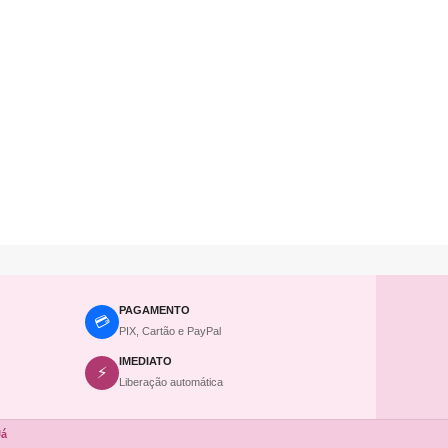
PAGAMENTO
💳
PIX, Cartão e PayPal
IMEDIATO
⚡
Liberação automática
Já