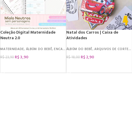
Coleção Digital Maternidade
Natal dos Carros | Caixa de
Neutra 2.0
Atividades
MATERNIDADE
,
ÁLBÚM DO BEBÊ
,
ENCADERNAÇÃO
ÁLBÚM DO BEBÊ
,
CADERNETA
,
ARQUIVOS DE CORTE
,
CAPAS
,
LIVRO DO
,
R$
3,90
R$
2,90
R$
23,90
R$
18,00
COMPRAR
COMPRAR