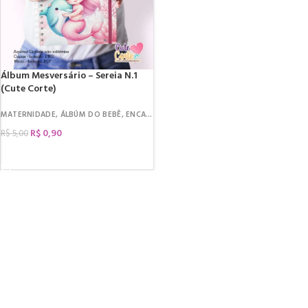
Álbum Mesversário – Sereia N.1
(Cute Corte)
 BEBÊ
CAIXINHAS
MATERNIDADE
,
MESVERSÁRIO
,
LIVRETO
,
ÁLBÚM DO BEBÊ
,
LIVRO DE COLORIR
,
MIOLOS
,
ENCADERNAÇÃO
,
LIVROS
,
MESVERSÁRIO
,
MESVERSÁRIO
,
DATAS COMEMOR
R$
0,90
R$
5,00
COMPRAR