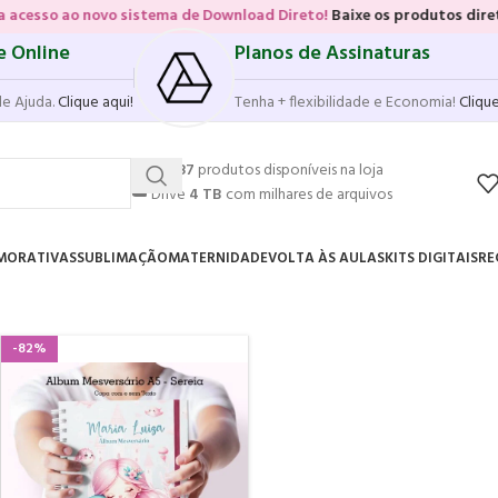
o sistema de Download Direto!
Baixe os produtos diretamente das vit
e Online
Planos de Assinaturas
de Ajuda.
Clique aqui!
Tenha + flexibilidade e Economia!
Clique
💥
17.587
produtos disponíveis na loja
☁️
Drive
4 TB
com milhares de arquivos
MORATIVAS
SUBLIMAÇÃO
MATERNIDADE
VOLTA ÀS AULAS
KITS DIGITAIS
RE
-82%