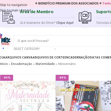
⭐ BENEFÍCIO PREMIUM DOS ASSOCIADOS ⭐
Tenha acesso ao nov
Skip to navigation
Skip to main content
Área de Membro
Suport
Já é Assinante do Drive?
Clique Aqui!
Tutoriais 
SELECT CATEGORY
OJA
ARQUIVOS CANVA
ARQUIVOS DE CORTE
ENCADERNAÇÃO
DATAS COME
Início
»
Encadernação
»
Maternidade
»
Mesversário
-84%
-84%