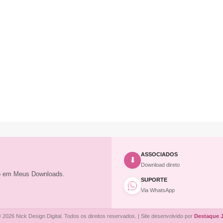
ASSOCIADOS
⬇
Download direto
to em Meus Downloads.
SUPORTE
Via WhatsApp
 2026 Nick Design Digital. Todos os direitos reservados. | Site desenvolvido por
Destaque 