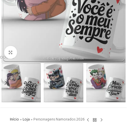
Click to enlarge
Início
»
Loja
»
Personagens Namorados 2026