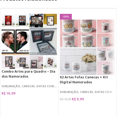
-50%
Combo Artes para Quadro – Dia
dos Namorados
62 Artes Fofas Canecas + Kit
Digital Namorados
SUBLIMAÇÃO
,
CANECAS
,
DATAS COMEMORATIVAS
,
DIA DOS NAMORADOS
,
KIT D
SUBLIMAÇÃO
,
CANECAS
,
DATAS COMEMORATIVAS
R$
14,99
R$
9,99
R$
19,99
COMPRAR
COMPRAR