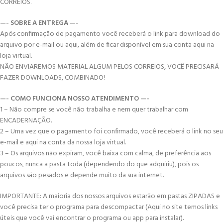
CORREIOS.
—- SOBRE A ENTREGA —-
Após confirmação de pagamento você receberá o link para download do
arquivo por e-mail ou aqui, além de ficar disponível em sua conta aqui na
loja virtual.
NÃO ENVIAREMOS MATERIAL ALGUM PELOS CORREIOS, VOCÊ PRECISARÁ
FAZER DOWNLOADS, COMBINADO!
—- COMO FUNCIONA NOSSO ATENDIMENTO —-
1 – Não compre se você não trabalha e nem quer trabalhar com
ENCADERNAÇÃO.
2 – Uma vez que o pagamento foi confirmado, você receberá o link no seu
e-mail e aqui na conta da nossa loja virtual.
3 – Os arquivos não expiram, você baixa com calma, de preferência aos
poucos, nunca a pasta toda (dependendo do que adquiriu), pois os
arquivos são pesados e depende muito da sua internet.
IMPORTANTE: A maioria dos nossos arquivos estarão em pastas ZIPADAS e
você precisa ter o programa para descompactar (Aqui no site temos links
úteis que você vai encontrar o programa ou app para instalar).