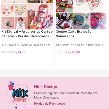
Kit Digital + Arquivos de Corte e
Combo Caixa Explosão
Canecas – Dia dos Namorados
Namorados
SUBLIMAÇÃO
,
CANECAS
,
DATAS COMEMORATIVAS
ARQUIVOS DE CORTE
,
DIA DOS NAMORADOS
,
CAIXA EXPLOSÃO
,
KIT D
R$
14,90
R$
16,90
R$
29,90
R$
29,99
COMPRAR
COMPRAR
Nick Design
Produtos digitais com download imediato em
Meus Downloads.
Política de Reembolso