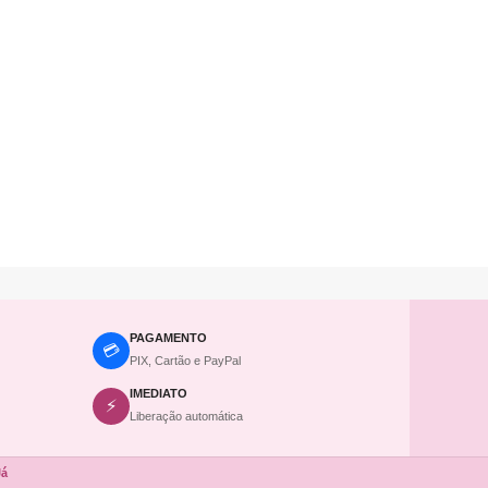
PAGAMENTO
💳
PIX, Cartão e PayPal
IMEDIATO
⚡
Liberação automática
Já