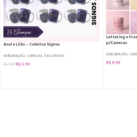
Lettering e Fr
p/Canecas
Azul e Lilás – Coletiva Signos
SUBLIMAÇÃO
,
CAN
SUBLIMAÇÃO
,
CANECAS
,
EXCLUSIVOS
R$
9,99
R$
3,99
R$
9,99
COMPRAR
COMPRAR