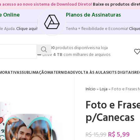
vo sistema de Download Direto!
Baixe os produtos diretamente das vit
e Online
Planos de Assinaturas
de Ajuda.
Clique aqui!
Tenha + flexibilidade e Economia!
Clique
💥
17.500
produtos disponíveis na loja
☁️
Drive
4 TB
com milhares de arquivos
MORATIVAS
SUBLIMAÇÃO
MATERNIDADE
VOLTA ÀS AULAS
KITS DIGITAIS
RE
Início
»
Loja
»
Foto e Frases 
Foto e Fras
p/Canecas
R$
5,99
R$
15,99