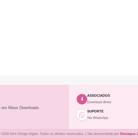
ASSOCIADOS
⬇
Download direto
to em Meus Downloads.
SUPORTE
Via WhatsApp
 2026 Nick Design Digital. Todos os direitos reservados. | Site desenvolvido por
Destaque 