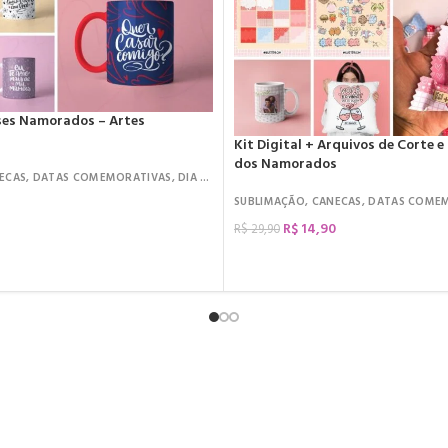
ases Namorados – Artes
Kit Digital + Arquivos de Corte e
dos Namorados
ECAS
,
DATAS COMEMORATIVAS
,
DIA DOS NAMORADOS
SUBLIMAÇÃO
,
CANECAS
,
DATAS COME
R$
14,90
R$
29,90
COMPRAR