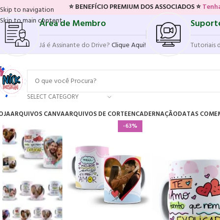
⭐ BENEFÍCIO PREMIUM DOS ASSOCIADOS ⭐
Tenha acesso ao no
Skip to navigation
Skip to main content
Área de Membro
Suport
Já é Assinante do Drive?
Clique Aqui!
Tutoriais 
SELECT CATEGORY
OJA
ARQUIVOS CANVA
ARQUIVOS DE CORTE
ENCADERNAÇÃO
DATAS COME
-63%