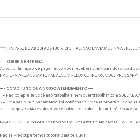
***TRATA-SE DE
ARQUIVOS 100% DIGITAL
, NÃO ENVIAMOS NADA PELOS 
—- SOBRE A ENTREGA —-
Após confirmação de pagamento você receberá o link para download do arqui
NÃO ENVIAREMOS MATERIAL ALGUM PELOS CORREIOS, VOCÊ PRECISARÁ
—- COMO FUNCIONA NOSSO ATENDIMENTO —-
1 – Não compre se você não trabalha e nem quer trabalhar com SUBLIMAÇ
2 – Uma vez que o pagamento foi confirmado, você receberá o link no seu e-
3 – Os arquivos não expiram, você baixa com calma, de preferência aos po
IMPORTANTE: A maioria dos nossos arquivos estarão em pastas ZIPADAS e vo
Não se Preocupe temos tutorial para te ajudar.