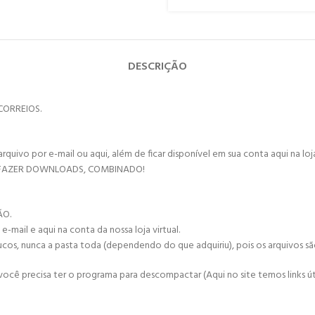
DESCRIÇÃO
CORREIOS.
vo por e-mail ou aqui, além de ficar disponível em sua conta aqui na loja 
 FAZER DOWNLOADS, COMBINADO!
ÃO.
mail e aqui na conta da nossa loja virtual.
ucos, nunca a pasta toda (dependendo do que adquiriu), pois os arquivos s
cê precisa ter o programa para descompactar (Aqui no site temos links úte