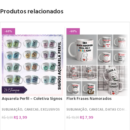
Produtos relacionados
-60%
-60%
Aquarela Perfil – Coletiva Signos
Flork Frases Namorados
SUBLIMAÇÃO
,
CANECAS
,
EXCLUSIVOS
SUBLIMAÇÃO
,
CANECAS
,
DATAS COMEMORATIVAS
R$
3,99
R$
7,99
R$
9,99
R$
19,99
COMPRAR
COMPRAR