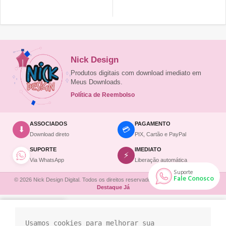
Nick Design
Produtos digitais com download imediato em
Meus Downloads.
Política de Reembolso
ASSOCIADOS
PAGAMENTO
💳
⬇
Download direto
PIX, Cartão e PayPal
SUPORTE
IMEDIATO
⚡
Via WhatsApp
Liberação automática
Suporte
Fale Conosco
© 2026 Nick Design Digital. Todos os direitos reservados. | Site desenvolvido por
Destaque Já
a de desejos
Minha conta
Área de Membro
Canva
Área de Membro
Planos
Usamos cookies para melhorar sua 