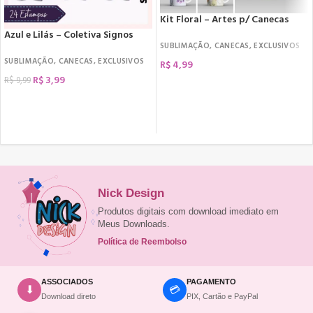
Kit Floral – Artes p/ Canecas
Azul e Lilás – Coletiva Signos
SUBLIMAÇÃO
,
CANECAS
,
EXCLUSIVOS
SUBLIMAÇÃO
,
CANECAS
,
EXCLUSIVOS
R$
4,99
R$
3,99
R$
9,99
COMPRAR
COMPRAR
Nick Design
Produtos digitais com download imediato em
Meus Downloads.
Política de Reembolso
ASSOCIADOS
PAGAMENTO
💳
⬇
Download direto
PIX, Cartão e PayPal