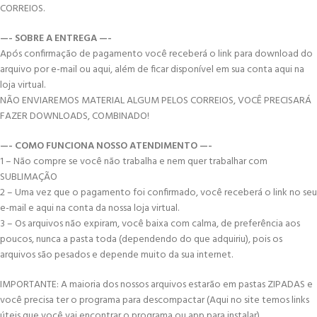
CORREIOS.
—- SOBRE A ENTREGA —-
Após confirmação de pagamento você receberá o link para download do
arquivo por e-mail ou aqui, além de ficar disponível em sua conta aqui na
loja virtual.
NÃO ENVIAREMOS MATERIAL ALGUM PELOS CORREIOS, VOCÊ PRECISARÁ
FAZER DOWNLOADS, COMBINADO!
—- COMO FUNCIONA NOSSO ATENDIMENTO —-
1 – Não compre se você não trabalha e nem quer trabalhar com
SUBLIMAÇÃO
2 – Uma vez que o pagamento foi confirmado, você receberá o link no seu
e-mail e aqui na conta da nossa loja virtual.
3 – Os arquivos não expiram, você baixa com calma, de preferência aos
poucos, nunca a pasta toda (dependendo do que adquiriu), pois os
arquivos são pesados e depende muito da sua internet.
IMPORTANTE: A maioria dos nossos arquivos estarão em pastas ZIPADAS e
você precisa ter o programa para descompactar (Aqui no site temos links
úteis que você vai encontrar o programa ou app para instalar).