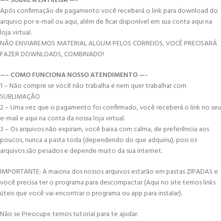
—- SOBRE A ENTREGA —-
Após confirmação de pagamento você receberá o link para download do
arquivo por e-mail ou aqui, além de ficar disponível em sua conta aqui na
loja virtual.
NÃO ENVIAREMOS MATERIAL ALGUM PELOS CORREIOS, VOCÊ PRECISARÁ
FAZER DOWNLOADS, COMBINADO!
—- COMO FUNCIONA NOSSO ATENDIMENTO —-
1 – Não compre se você não trabalha e nem quer trabalhar com
SUBLIMAÇÃO
2 – Uma vez que o pagamento foi confirmado, você receberá o link no seu
e-mail e aqui na conta da nossa loja virtual.
3 – Os arquivos não expiram, você baixa com calma, de preferência aos
poucos, nunca a pasta toda (dependendo do que adquiriu), pois os
arquivos são pesados e depende muito da sua internet.
IMPORTANTE: A maioria dos nossos arquivos estarão em pastas ZIPADAS e
você precisa ter o programa para descompactar (Aqui no site temos links
úteis que você vai encontrar o programa ou app para instalar).
Não se Preocupe temos tutorial para te ajudar.