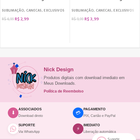
SUBLIMAÇÃO
,
CANECAS
,
EXCLUSIVOS
SUBLIMAÇÃO
,
CANECAS
,
EXCLUSIVOS
R$
2,99
R$
3,99
R$
6,99
R$
9,99
COMPRAR
COMPRAR
Nick Design
Produtos digitais com download imediato em
Meus Downloads.
Política de Reembolso
ASSOCIADOS
PAGAMENTO
💳
⬇
Download direto
PIX, Cartão e PayPal
SUPORTE
IMEDIATO
⚡
Via WhatsApp
Liberação automática
Suporte