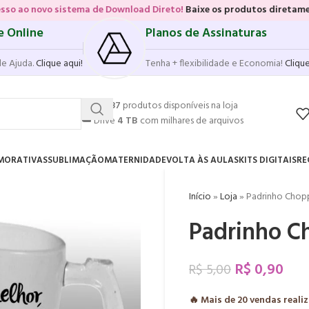
istema de Download Direto!
Baixe os produtos diretamente das vitrin
e Online
Planos de Assinaturas
de Ajuda.
Clique aqui!
Tenha + flexibilidade e Economia!
Clique
💥
17.587
produtos disponíveis na loja
☁️
Drive
4 TB
com milhares de arquivos
MORATIVAS
SUBLIMAÇÃO
MATERNIDADE
VOLTA ÀS AULAS
KITS DIGITAIS
RE
Início
»
Loja
»
Padrinho Chopp
Padrinho C
R$
0,90
R$
5,00
🔥 Mais de
20
vendas reali