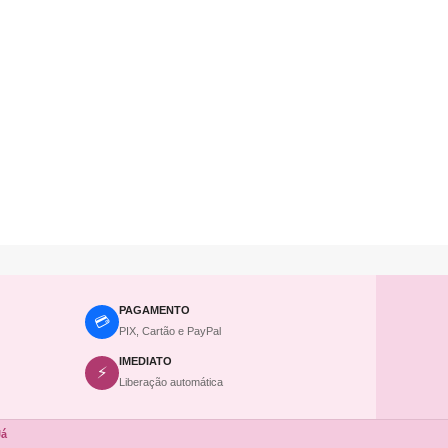
PAGAMENTO
💳
PIX, Cartão e PayPal
IMEDIATO
⚡
Liberação automática
Já