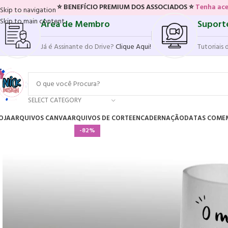
⭐ BENEFÍCIO PREMIUM DOS ASSOCIADOS ⭐
Tenha acesso ao novo s
Skip to navigation
Skip to main content
Área de Membro
Suport
Já é Assinante do Drive?
Clique Aqui!
Tutoriais 
SELECT CATEGORY
OJA
ARQUIVOS CANVA
ARQUIVOS DE CORTE
ENCADERNAÇÃO
DATAS COME
-82%