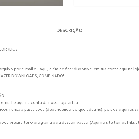
DESCRIÇÃO
CORREIOS.
vo por e-mail ou aqui, além de ficar disponível em sua conta aqui na loja 
 FAZER DOWNLOADS, COMBINADO!
ÇÃO
mail e aqui na conta da nossa loja virtual.
ucos, nunca a pasta toda (dependendo do que adquiriu), pois os arquivos s
cê precisa ter o programa para descompactar (Aqui no site temos links úte