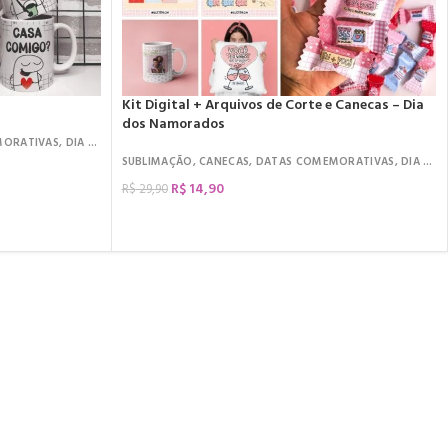
Kit Digital + Arquivos de Corte e Canecas – Dia
dos Namorados
MORATIVAS
,
DIA DOS NAMORADOS
SUBLIMAÇÃO
,
CANECAS
,
DATAS COMEMORATIVAS
,
DIA DOS NAMORADOS
R$
14,90
R$
29,90
COMPRAR