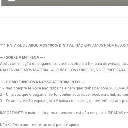
***TRATA-SE DE
ARQUIVOS 100% DIGITAL
, NÃO ENVIAMOS NADA PELOS 
—- SOBRE A ENTREGA —-
Após confirmação de pagamento você receberá o link para download do arqui
NÃO ENVIAREMOS MATERIAL ALGUM PELOS CORREIOS, VOCÊ PRECISARÁ
—- COMO FUNCIONA NOSSO ATENDIMENTO —-
1 – Não compre se você não trabalha e nem quer trabalhar com SUBLIMA
2 – Uma vez que o pagamento foi confirmado, você receberá o link no seu e-
3 – Os arquivos não expiram, você baixa com calma, de preferência aos po
IMPORTANTE: A maioria dos nossos arquivos estarão em pastas ZIPADAS e vo
Não se Preocupe temos tutorial para te ajudar.