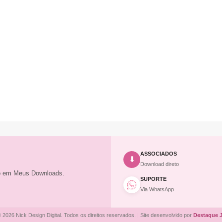
ASSOCIADOS
⬇
Download direto
to em Meus Downloads.
SUPORTE
Via WhatsApp
 2026 Nick Design Digital. Todos os direitos reservados. | Site desenvolvido por
Destaque 