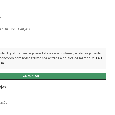
g
 SUA DIVULGAÇÃO
uto digital com entrega imediata após a confirmação do pagamento.
 concorda com nossos termos de entrega e política de reembolso.
Leia
so.
COMPRAR
ejos
mação