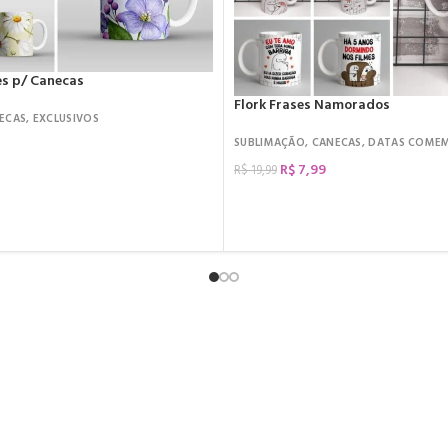
tes p/ Canecas
Flork Frases Namorados
ECAS
,
EXCLUSIVOS
SUBLIMAÇÃO
,
CANECAS
,
DATAS COME
R$
7,99
R$
19,99
COMPRAR