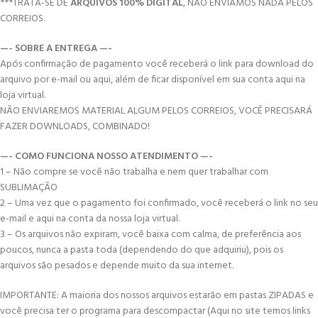
***TRATA-SE DE
ARQUIVOS 100% DIGITAL
, NÃO ENVIAMOS NADA PELOS
CORREIOS.
—- SOBRE A ENTREGA —-
Após confirmação de pagamento você receberá o link para download do
arquivo por e-mail ou aqui, além de ficar disponível em sua conta aqui na
loja virtual.
NÃO ENVIAREMOS MATERIAL ALGUM PELOS CORREIOS, VOCÊ PRECISARÁ
FAZER DOWNLOADS, COMBINADO!
—- COMO FUNCIONA NOSSO ATENDIMENTO —-
1 – Não compre se você não trabalha e nem quer trabalhar com
SUBLIMAÇÃO
2 – Uma vez que o pagamento foi confirmado, você receberá o link no seu
e-mail e aqui na conta da nossa loja virtual.
3 – Os arquivos não expiram, você baixa com calma, de preferência aos
poucos, nunca a pasta toda (dependendo do que adquiriu), pois os
arquivos são pesados e depende muito da sua internet.
IMPORTANTE: A maioria dos nossos arquivos estarão em pastas ZIPADAS e
você precisa ter o programa para descompactar (Aqui no site temos links