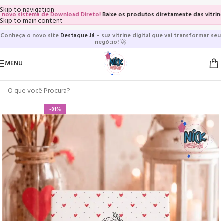
Skip to navigation
 sistema de Download Direto!
Baixe os produtos diretamente das vitrines e p
Skip to main content
Conheça o novo site
Destaque Já
– sua vitrine digital que vai transformar seu
negócio!
🚀
MENU
-81%