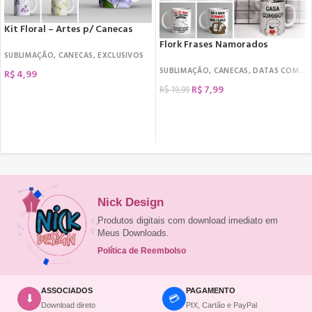
Kit Floral – Artes p/ Canecas
Flork Frases Namorados
SUBLIMAÇÃO
,
CANECAS
,
EXCLUSIVOS
SUBLIMAÇÃO
,
CANECAS
,
DATAS COMEMORATIVAS
R$
4,99
R$
7,99
R$
19,99
COMPRAR
COMPRAR
Nick Design
Produtos digitais com download imediato em
Meus Downloads.
Política de Reembolso
ASSOCIADOS
PAGAMENTO
💳
⬇
Download direto
PIX, Cartão e PayPal