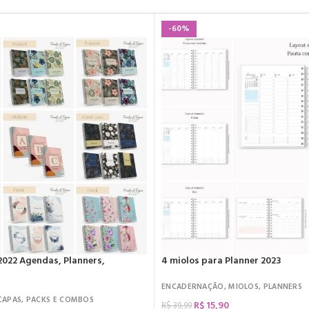
-60%
2022 Agendas, Planners,
4 miolos para Planner 2023
ENCADERNAÇÃO
,
MIOLOS
,
PLANNERS
CAPAS
,
PACKS E COMBOS
R$
15,90
R$
39,99