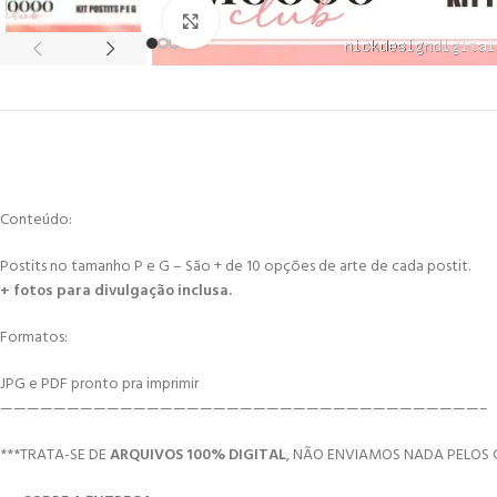
Click to enlarge
Conteúdo:
Postits no tamanho P e G – São + de 10 opções de arte de cada postit.
+ fotos para divulgação inclusa.
Formatos:
JPG e PDF pronto pra imprimir
————————————————————————————————————–
***TRATA-SE DE
ARQUIVOS 100% DIGITAL
, NÃO ENVIAMOS NADA PELOS 