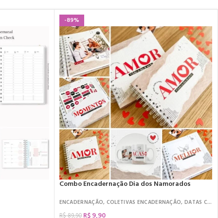
-89%
Combo Encadernação Dia dos Namorados
ENCADERNAÇÃO
,
COLETIVAS ENCADERNAÇÃO
,
DATAS COMEMORATIVAS
R$
9,90
R$
89,90