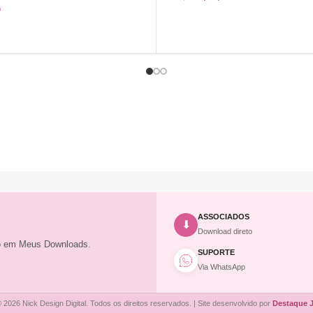
0
COMPRAR
ASSOCIADOS
⬇
Download direto
to em Meus Downloads.
SUPORTE
Via WhatsApp
 2026 Nick Design Digital. Todos os direitos reservados. | Site desenvolvido por
Destaque 