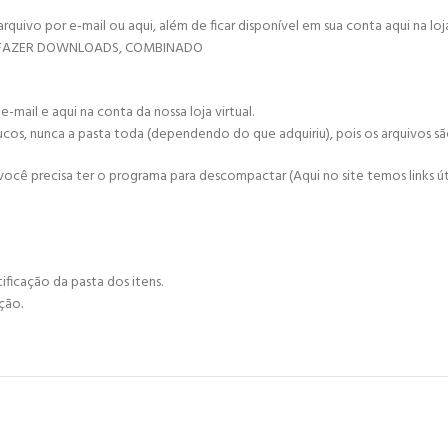
vo por e-mail ou aqui, além de ficar disponível em sua conta aqui na loja 
Á FAZER DOWNLOADS, COMBINADO
mail e aqui na conta da nossa loja virtual.
ucos, nunca a pasta toda (dependendo do que adquiriu), pois os arquivos s
cê precisa ter o programa para descompactar (Aqui no site temos links úte
ificação da pasta dos itens.
ção.