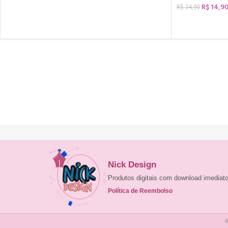
R$
14,9
R$
34,90
COMPRAR
Nick Design
Produtos digitais com download imedia
Política de Reembolso
©