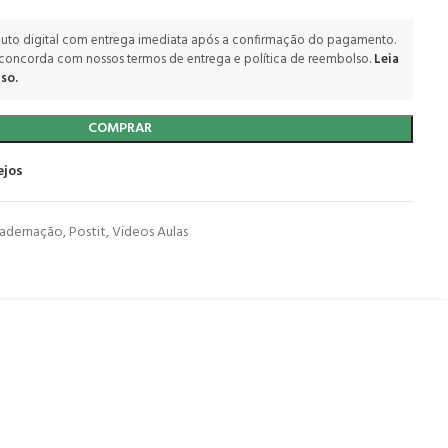
uto digital com entrega imediata após a confirmação do pagamento.
 concorda com nossos termos de entrega e política de reembolso.
Leia
so.
COMPRAR
ejos
adernação
,
Postit
,
Videos Aulas