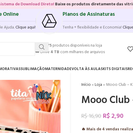
Download Direto!
Baixe os produtos diretamente das vitrines e págin
e Online
Planos de Assinaturas
de Ajuda.
Clique aqui!
Tenha + flexibilidade e Economia!
Clique
💥
17.575
produtos disponíveis na loja
☁️
Drive
4 TB
com milhares de arquivos
MORATIVAS
SUBLIMAÇÃO
MATERNIDADE
VOLTA ÀS AULAS
KITS DIGITAIS
RE
Início
»
Loja
»
Mooo Club – Kit
Mooo Club – 
R$
2,90
R$
16,90
🔥 Mais de
4
vendas realiz