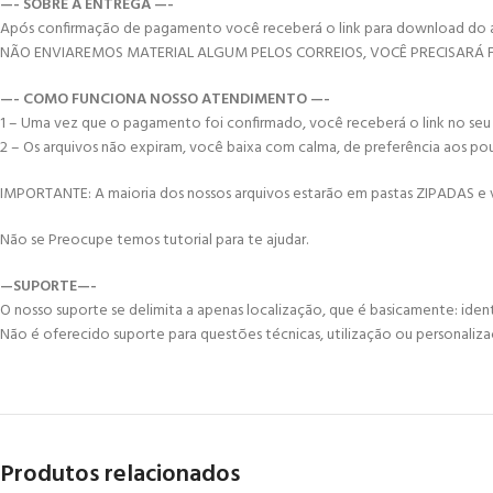
—- SOBRE A ENTREGA —-
Após confirmação de pagamento você receberá o link para download do arqui
NÃO ENVIAREMOS MATERIAL ALGUM PELOS CORREIOS, VOCÊ PRECISAR
—- COMO FUNCIONA NOSSO ATENDIMENTO —-
1 – Uma vez que o pagamento foi confirmado, você receberá o link no seu e-
2 – Os arquivos não expiram, você baixa com calma, de preferência aos po
IMPORTANTE: A maioria dos nossos arquivos estarão em pastas ZIPADAS e vo
Não se Preocupe temos tutorial para te ajudar.
—SUPORTE—-
O nosso suporte se delimita a apenas localização, que é basicamente: ident
Não é oferecido suporte para questões técnicas, utilização ou personaliza
Produtos relacionados