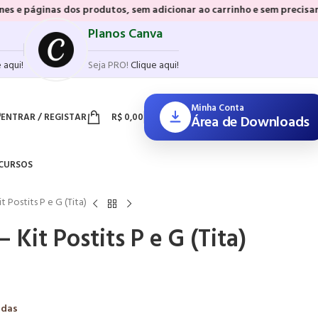
as dos produtos, sem adicionar ao carrinho e sem precisar realizar p
Planos Canva
 aqui!
Seja PRO!
Clique aqui!
Minha Conta
ENTRAR / REGISTAR
R$
0,00
Área de Downloads
CURSOS
 Postits P e G (Tita)
Kit Postits P e G (Tita)
adas