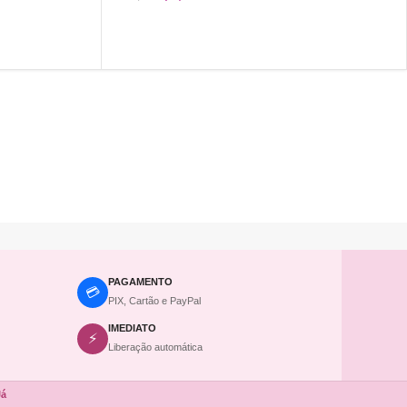
COMPRAR
PAGAMENTO
💳
PIX, Cartão e PayPal
IMEDIATO
⚡
Liberação automática
Já