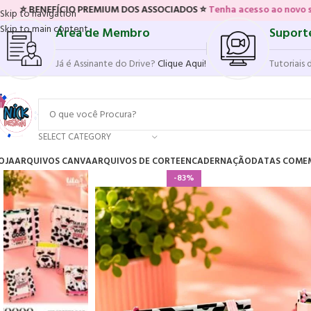
FÍCIO PREMIUM DOS ASSOCIADOS ⭐
Tenha acesso ao novo sistema de 
Skip to navigation
Skip to main content
Área de Membro
Suport
Já é Assinante do Drive?
Clique Aqui!
Tutoriais 
SELECT CATEGORY
OJA
ARQUIVOS CANVA
ARQUIVOS DE CORTE
ENCADERNAÇÃO
DATAS COME
-83%