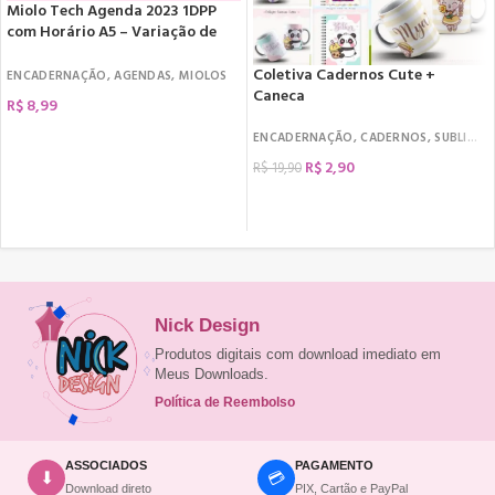
Miolo Tech Agenda 2023 1DPP
com Horário A5 – Variação de
Cores
Coletiva Cadernos Cute +
ENCADERNAÇÃO
,
AGENDAS
,
MIOLOS
Caneca
R$
8,99
COMPRAR
ENCADERNAÇÃO
,
CADERNOS
,
SUBLIMAÇÃO
R$
2,90
R$
19,90
COMPRAR
Nick Design
Produtos digitais com download imediato em
Meus Downloads.
Política de Reembolso
ASSOCIADOS
PAGAMENTO
💳
⬇
Download direto
PIX, Cartão e PayPal