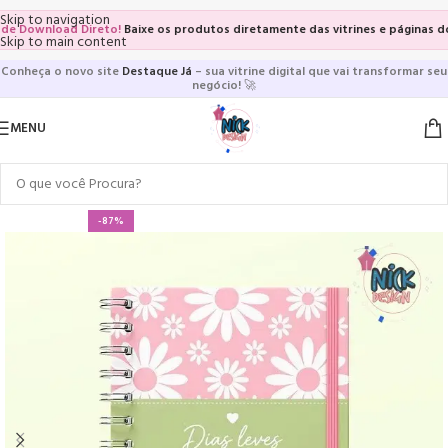
Skip to navigation
Download Direto!
Baixe os produtos diretamente das vitrines e páginas dos pr
Skip to main content
Conheça o novo site
Destaque Já
– sua vitrine digital que vai transformar seu
negócio!
🚀
MENU
-87%