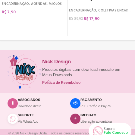
ENCADERNAÇÃO
,
AGENDAS
,
MIOLOS
ENCADERNAÇÃO
,
COLETIVAS ENCADERNAÇÃO
R$
7,90
R$
17,90
R$
89,90
COMPRAR
COMPRAR
Nick Design
Produtos digitais com download imediato em
Meus Downloads.
Política de Reembolso
ASSOCIADOS
PAGAMENTO
💳
⬇
Download direto
PIX, Cartão e PayPal
SUPORTE
IMEDIATO
⚡
Via WhatsApp
Liberação automática
Suporte
Fale Conosco
© 2026 Nick Design Digital. Todos os direitos reservados. | Site desenvolvido por