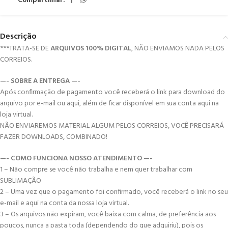
Compartilhar:
Descrição
***TRATA-SE DE
ARQUIVOS 100% DIGITAL
, NÃO ENVIAMOS NADA PELOS
CORREIOS.
—- SOBRE A ENTREGA —-
Após confirmação de pagamento você receberá o link para download do
arquivo por e-mail ou aqui, além de ficar disponível em sua conta aqui na
loja virtual.
NÃO ENVIAREMOS MATERIAL ALGUM PELOS CORREIOS, VOCÊ PRECISARÁ
FAZER DOWNLOADS, COMBINADO!
—- COMO FUNCIONA NOSSO ATENDIMENTO —-
1 – Não compre se você não trabalha e nem quer trabalhar com
SUBLIMAÇÃO
2 – Uma vez que o pagamento foi confirmado, você receberá o link no seu
e-mail e aqui na conta da nossa loja virtual.
3 – Os arquivos não expiram, você baixa com calma, de preferência aos
poucos, nunca a pasta toda (dependendo do que adquiriu), pois os