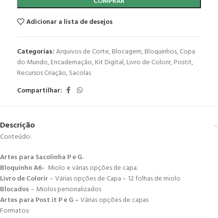
COMPRAR
Adicionar a lista de desejos
Categorias:
Arquivos de Corte
,
Blocagem
,
Bloquinhos
,
Copa
do Mundo
,
Encadernação
,
Kit Digital
,
Livro de Colorir
,
Postit
,
Recursos Criação
,
Sacolas
Compartilhar:
Descrição
Conteúdo:
Artes para Sacolinha P e G.
Bloquinho A6-
Miolo e várias opções de capa.
Livro de Colorir
– Várias opções de Capa – 12 folhas de miolo
Blocados
– Miolos personalizados
Artes para Post it P e G –
Várias opções de capas
Formatos: