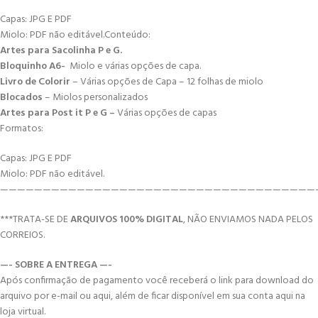
Capas: JPG E PDF
Miolo: PDF não editável.Conteúdo:
Artes para Sacolinha P e G.
Bloquinho A6-
Miolo e várias opções de capa.
Livro de Colorir
– Várias opções de Capa – 12 folhas de miolo
Blocados
– Miolos personalizados
Artes para Post it P e G –
Várias opções de capas
Formatos:
Capas: JPG E PDF
Miolo: PDF não editável.
—————————————————————————————————————
***TRATA-SE DE
ARQUIVOS 100% DIGITAL
, NÃO ENVIAMOS NADA PELOS
CORREIOS.
—- SOBRE A ENTREGA —-
Após confirmação de pagamento você receberá o link para download do
arquivo por e-mail ou aqui, além de ficar disponível em sua conta aqui na
loja virtual.