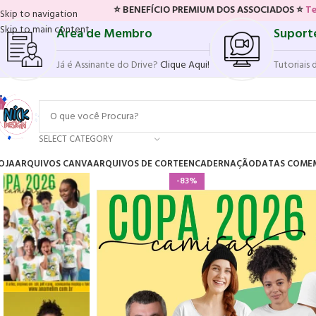
⭐ BENEFÍCIO PREMIUM DOS ASSOCIADOS ⭐
Tenha acesso ao
Skip to navigation
Skip to main content
Área de Membro
Suport
Já é Assinante do Drive?
Clique Aqui!
Tutoriais 
SELECT CATEGORY
OJA
ARQUIVOS CANVA
ARQUIVOS DE CORTE
ENCADERNAÇÃO
DATAS COME
-83%