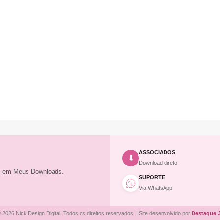
ASSOCIADOS
⬇
Download direto
to em Meus Downloads.
SUPORTE
Via WhatsApp
 2026 Nick Design Digital. Todos os direitos reservados. | Site desenvolvido por
Destaque 