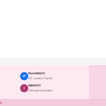
PAGAMENTO
💳
PIX, Cartão e PayPal
IMEDIATO
⚡
Liberação automática
Já