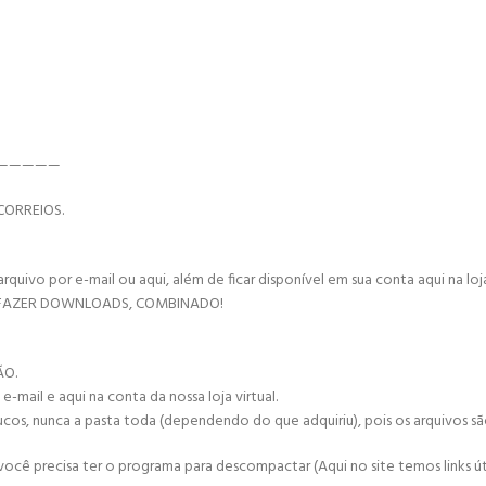
—————
CORREIOS.
vo por e-mail ou aqui, além de ficar disponível em sua conta aqui na loja 
 FAZER DOWNLOADS, COMBINADO!
ÃO.
mail e aqui na conta da nossa loja virtual.
ucos, nunca a pasta toda (dependendo do que adquiriu), pois os arquivos s
cê precisa ter o programa para descompactar (Aqui no site temos links úte