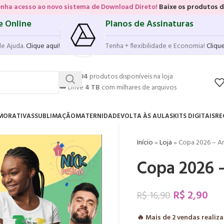
 novo sistema de Download Direto!
Baixe os produtos diretamente das 
e Online
Planos de Assinaturas
de Ajuda.
Clique aqui!
Tenha + flexibilidade e Economia!
Clique
💥
17.584
produtos disponíveis na loja
☁️
Drive
4 TB
com milhares de arquivos
MORATIVAS
SUBLIMAÇÃO
MATERNIDADE
VOLTA ÀS AULAS
KITS DIGITAIS
RE
Início
»
Loja
»
Copa 2026 – Ar
Copa 2026 –
R$
2,90
R$
16,90
🔥 Mais de
2
vendas realiz