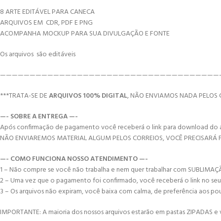
8 ARTE EDITÁVEL PARA CANECA
ARQUIVOS EM CDR, PDF E PNG
ACOMPANHA MOCKUP PARA SUA DIVULGAÇÃO E FONTE
Os arquivos são editáveis
—————————————————————————————————————
***TRATA-SE DE
ARQUIVOS 100% DIGITAL
, NÃO ENVIAMOS NADA PELOS 
—- SOBRE A ENTREGA —-
Após confirmação de pagamento você receberá o link para download do arqui
NÃO ENVIAREMOS MATERIAL ALGUM PELOS CORREIOS, VOCÊ PRECISARÁ
—- COMO FUNCIONA NOSSO ATENDIMENTO —-
1 – Não compre se você não trabalha e nem quer trabalhar com SUBLIMAÇ
2 – Uma vez que o pagamento foi confirmado, você receberá o link no seu e-
3 – Os arquivos não expiram, você baixa com calma, de preferência aos po
IMPORTANTE: A maioria dos nossos arquivos estarão em pastas ZIPADAS e vo