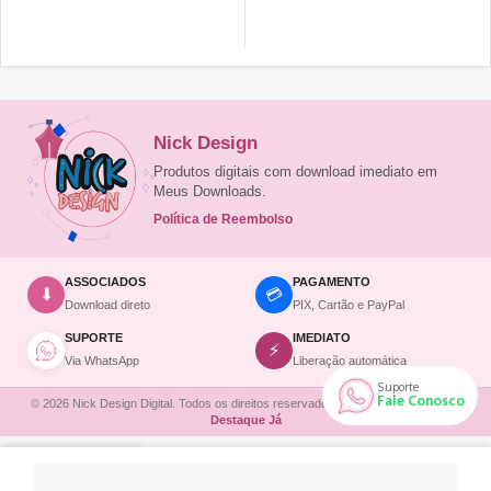
Nick Design
Produtos digitais com download imediato em
Meus Downloads.
Política de Reembolso
ASSOCIADOS
PAGAMENTO
💳
⬇
Download direto
PIX, Cartão e PayPal
SUPORTE
IMEDIATO
⚡
Via WhatsApp
Liberação automática
Suporte
Fale Conosco
© 2026 Nick Design Digital. Todos os direitos reservados. | Site desenvolvido por
Destaque Já