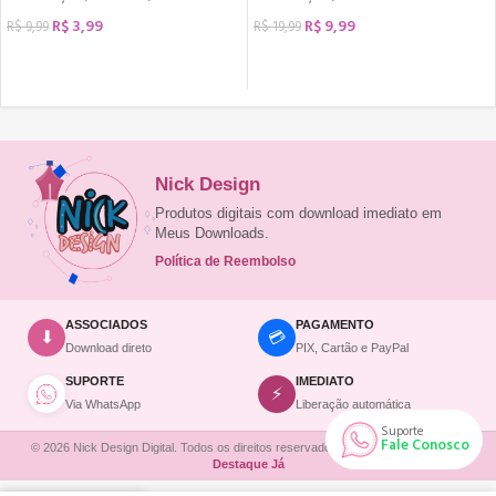
R$
3,99
R$
9,99
R$
9,99
R$
19,99
COMPRAR
COMPRAR
Nick Design
Produtos digitais com download imediato em
Meus Downloads.
Política de Reembolso
ASSOCIADOS
PAGAMENTO
💳
⬇
Download direto
PIX, Cartão e PayPal
SUPORTE
IMEDIATO
⚡
Via WhatsApp
Liberação automática
Suporte
Fale Conosco
© 2026 Nick Design Digital. Todos os direitos reservados. | Site desenvolvido por
Destaque Já