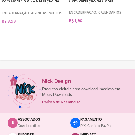
com Horário A5 – Variação de
Com variação de Cores
Cores
ENCADERNAÇÃO
,
CALENDÁRIOS
ENCADERNAÇÃO
,
AGENDAS
,
MIOLOS
R$
1,90
R$
8,99
COMPRAR
COMPRAR
Nick Design
Produtos digitais com download imediato em
Meus Downloads.
Política de Reembolso
ASSOCIADOS
PAGAMENTO
💳
⬇
Download direto
PIX, Cartão e PayPal
SUPORTE
IMEDIATO