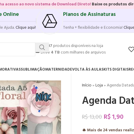
o novo sistema de Download Direto!
Baixe os produtos diretamente da
e Online
Planos de Assinaturas
de Ajuda.
Clique aqui!
Tenha + flexibilidade e Economia!
Clique
💥
17.587
produtos disponíveis na loja
☁️
Drive
4 TB
com milhares de arquivos
MORATIVAS
SUBLIMAÇÃO
MATERNIDADE
VOLTA ÀS AULAS
KITS DIGITAIS
RE
Início
»
Loja
»
Agenda Datada
Agenda Dat
R$
1,90
R$
13,00
🔥 Mais de
24
vendas reali