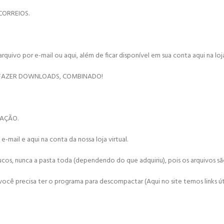
CORREIOS.
vo por e-mail ou aqui, além de ficar disponível em sua conta aqui na loja 
 FAZER DOWNLOADS, COMBINADO!
NAÇÃO.
mail e aqui na conta da nossa loja virtual.
ucos, nunca a pasta toda (dependendo do que adquiriu), pois os arquivos s
cê precisa ter o programa para descompactar (Aqui no site temos links úte