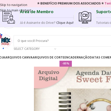
⭐ BENEFÍCIO PREMIUM DOS ASSOCIADOS ⭐
Tenha acesso a
Skip to navigation
Skip to main content
Área de Membro
Suport
Já é Assinante do Drive?
Clique Aqui!
Tutoriais 
SELECT CATEGORY
OJA
ARQUIVOS CANVA
ARQUIVOS DE CORTE
ENCADERNAÇÃO
DATAS COME
-85%