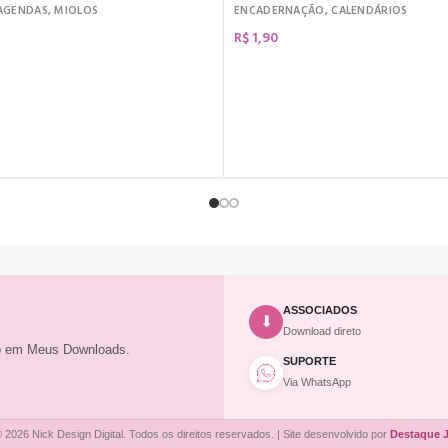
AGENDAS
,
MIOLOS
ENCADERNAÇÃO
,
CALENDÁRIOS
R$
1,90
COMPRAR
ASSOCIADOS
⬇
Download direto
to em Meus Downloads.
SUPORTE
Via WhatsApp
 2026 Nick Design Digital. Todos os direitos reservados. | Site desenvolvido por
Destaque 