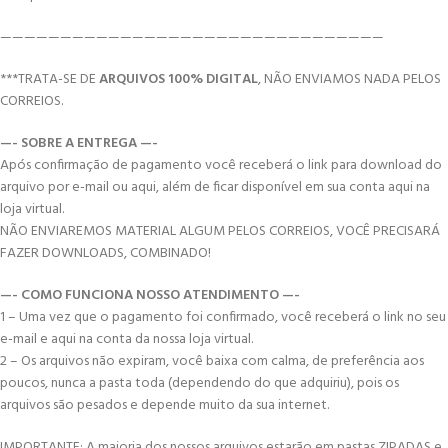
————————————————————————————————
***TRATA-SE DE
ARQUIVOS 100% DIGITAL
, NÃO ENVIAMOS NADA PELOS
CORREIOS.
—- SOBRE A ENTREGA —-
Após confirmação de pagamento você receberá o link para download do
arquivo por e-mail ou aqui, além de ficar disponível em sua conta aqui na
loja virtual.
NÃO ENVIAREMOS MATERIAL ALGUM PELOS CORREIOS, VOCÊ PRECISARÁ
FAZER DOWNLOADS, COMBINADO!
—- COMO FUNCIONA NOSSO ATENDIMENTO —-
1 – Uma vez que o pagamento foi confirmado, você receberá o link no seu
e-mail e aqui na conta da nossa loja virtual.
2 – Os arquivos não expiram, você baixa com calma, de preferência aos
poucos, nunca a pasta toda (dependendo do que adquiriu), pois os
arquivos são pesados e depende muito da sua internet.
IMPORTANTE: A maioria dos nossos arquivos estarão em pastas ZIPADAS e