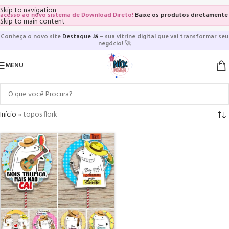
Skip to navigation
cesso ao novo sistema de Download Direto!
Baixe os produtos diretamente da
Skip to main content
Conheça o novo site
Destaque Já
– sua vitrine digital que vai transformar seu
negócio!
🚀
MENU
Início
»
topos flork