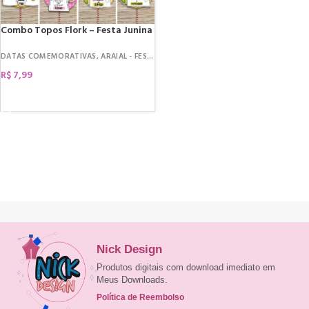
Combo Topos Flork – Festa Junina
DATAS COMEMORATIVAS
,
ARAIAL - FESTA JUNINA
,
ARQUIVOS DE CORTE
,
TOPOS 
R$
7,99
COMPRAR
Nick Design
Produtos digitais com download imediato em
Meus Downloads.
Política de Reembolso