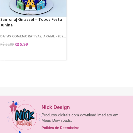
Sanfona| Girassol – Topos Festa
Junina
DATAS COMEMORATIVAS
,
ARAIAL - FESTA JUNINA
,
ARQUIVOS DE CORTE
,
TOPOS 
R$
5,99
R$
29,99
COMPRAR
Nick Design
Produtos digitais com download imediato em
Meus Downloads.
Política de Reembolso