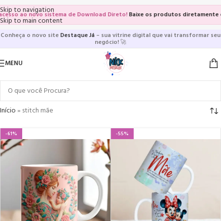
Skip to navigation
esso ao novo sistema de Download Direto!
Baixe os produtos diretamente das
Skip to main content
Conheça o novo site
Destaque Já
– sua vitrine digital que vai transformar seu
negócio!
🚀
MENU
Início
»
stitch mãe
-61%
-55%