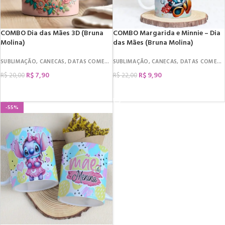
COMBO Dia das Mães 3D (Bruna
COMBO Margarida e Minnie – Dia
Molina)
das Mães (Bruna Molina)
SUBLIMAÇÃO
,
CANECAS
,
DATAS COMEMORATIVAS
SUBLIMAÇÃO
,
DIA DAS MÃES
,
CANECAS
,
DATAS COMEMORATIVAS
R$
7,90
R$
9,90
R$
20,00
R$
22,00
COMPRAR
COMPRAR
-55%