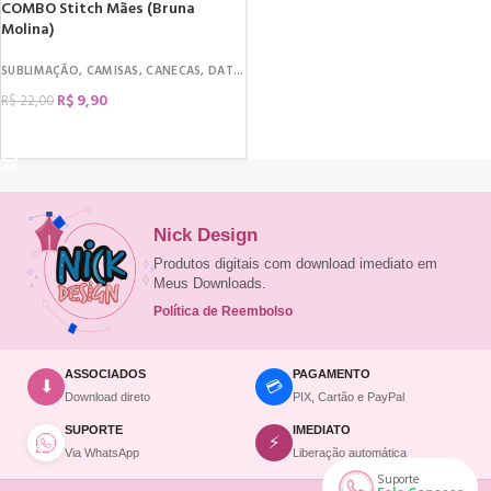
COMBO Stitch Mães (Bruna
Molina)
SUBLIMAÇÃO
,
CAMISAS
,
CANECAS
,
DATAS COMEMORATIVAS
,
DIA DAS MÃES
R$
9,90
R$
22,00
COMPRAR
Nick Design
Produtos digitais com download imediato em
Meus Downloads.
Política de Reembolso
ASSOCIADOS
PAGAMENTO
💳
⬇
Download direto
PIX, Cartão e PayPal
SUPORTE
IMEDIATO
⚡
Via WhatsApp
Liberação automática
Suporte