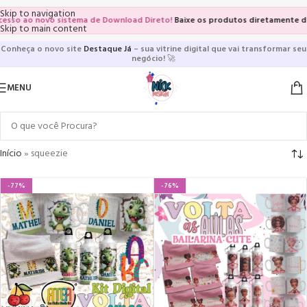
Skip to navigation
sso ao novo sistema de Download Direto!
Baixe os produtos diretamente das 
Skip to main content
Conheça o novo site
Destaque Já
– sua vitrine digital que vai transformar seu
negócio!
🚀
MENU
Início
»
squeezie
-77%
-76%