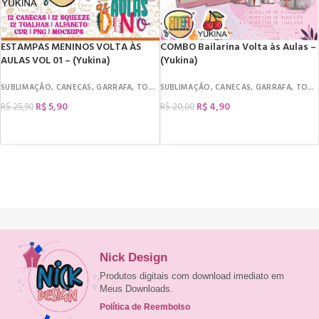
ESTAMPAS MENINOS VOLTA ÀS
COMBO Bailarina Volta às Aulas –
AULAS VOL 01 – (Yukina)
(Yukina)
SUBLIMAÇÃO
,
CANECAS
,
GARRAFA
,
TOALHA
SUBLIMAÇÃO
,
VOLTA ÀS AULAS
,
CANECAS
,
GARRAFA
,
TOALHA
R$
5,90
R$
4,90
R$
25,90
R$
20,00
COMPRAR
COMPRAR
Nick Design
Produtos digitais com download imediato em
Meus Downloads.
Política de Reembolso