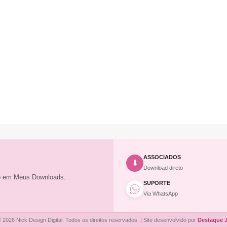
ASSOCIADOS
⬇
Download direto
to em Meus Downloads.
SUPORTE
Via WhatsApp
 2026 Nick Design Digital. Todos os direitos reservados. | Site desenvolvido por
Destaque 