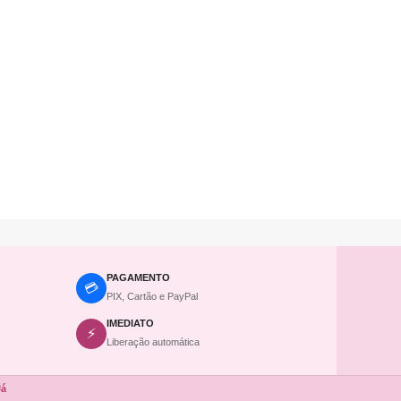
PAGAMENTO
💳
PIX, Cartão e PayPal
IMEDIATO
⚡
Liberação automática
Já