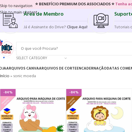
⭐ BENEFÍCIO PREMIUM DOS ASSOCIADOS ⭐
Tenha acesso ao nov
Skip to navigation
Skip to main content
Área de Membro
Suport
Já é Assinante do Drive?
Clique Aqui!
Tutoriais 
SELECT CATEGORY
OJA
ARQUIVOS CANVA
ARQUIVOS DE CORTE
ENCADERNAÇÃO
DATAS COME
Início
»
sonic moeda
-84%
-84%