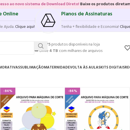
o sistema de Download Direto!
Baixe os produtos diretamente das vit
e Online
Planos de Assinaturas
de Ajuda.
Clique aqui!
Tenha + flexibilidade e Economia!
Clique
💥
17.575
produtos disponíveis na loja
☁️
Drive
4 TB
com milhares de arquivos
MORATIVAS
SUBLIMAÇÃO
MATERNIDADE
VOLTA ÀS AULAS
KITS DIGITAIS
RE
-84%
-84%