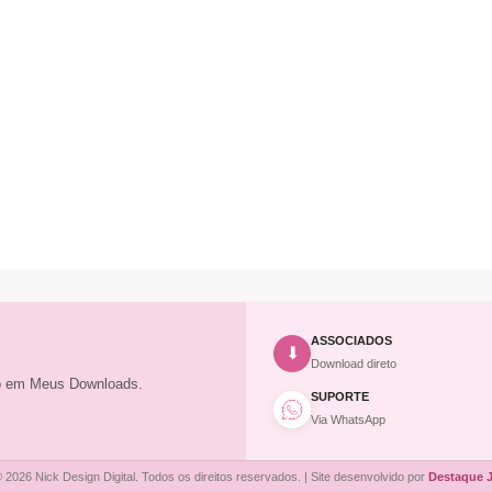
ASSOCIADOS
⬇
Download direto
to em Meus Downloads.
SUPORTE
Via WhatsApp
 2026 Nick Design Digital. Todos os direitos reservados. | Site desenvolvido por
Destaque 