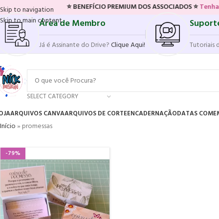
⭐ BENEFÍCIO PREMIUM DOS ASSOCIADOS ⭐
Tenha acesso ao 
Skip to navigation
Skip to main content
Área de Membro
Suport
Já é Assinante do Drive?
Clique Aqui!
Tutoriais 
SELECT CATEGORY
OJA
ARQUIVOS CANVA
ARQUIVOS DE CORTE
ENCADERNAÇÃO
DATAS COME
Início
»
promessas
-79%