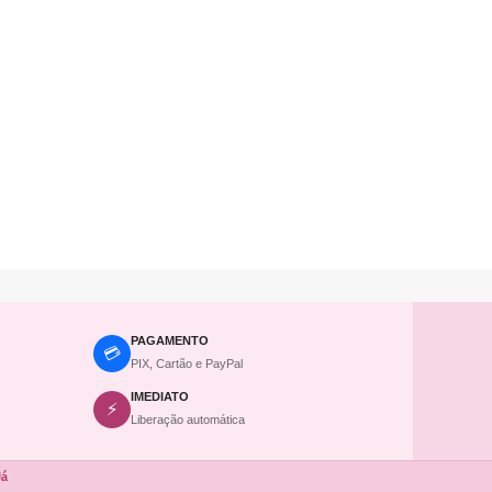
PAGAMENTO
💳
PIX, Cartão e PayPal
IMEDIATO
⚡
Liberação automática
Já