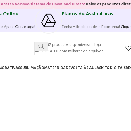
novo sistema de Download Direto!
Baixe os produtos diretamente das 
e Online
Planos de Assinaturas
de Ajuda.
Clique aqui!
Tenha + flexibilidade e Economia!
Clique
💥
17.587
produtos disponíveis na loja
☁️
Drive
4 TB
com milhares de arquivos
MORATIVAS
SUBLIMAÇÃO
MATERNIDADE
VOLTA ÀS AULAS
KITS DIGITAIS
RE