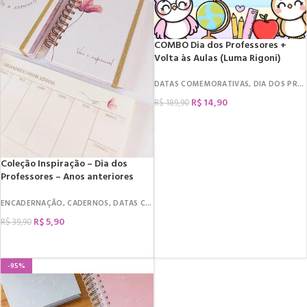
COMBO Dia dos Professores +
Volta às Aulas (Luma Rigoni)
DATAS COMEMORATIVAS
,
DIA DOS PROFESSORES
R$
14,90
R$
189,90
COMPRAR
Coleção Inspiração – Dia dos
Professores – Anos anteriores
(Marta Iurkiu)
ENCADERNAÇÃO
,
CADERNOS
,
DATAS COMEMORATIVAS
,
DIA DOS PROFESSORES
,
R$
5,90
R$
39,90
COMPRAR
-95%