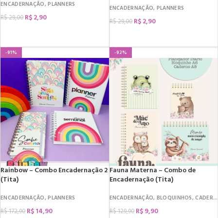
ENCADERNAÇÃO
,
PLANNERS
ENCADERNAÇÃO
,
PLANNERS
R$
2,90
R$
29,00
R$
2,90
R$
29,00
COMPRAR
COMPRAR
-91%
-92%
Rainbow – Combo Encadernação 2
Fauna Materna – Combo de
(Tita)
Encadernação (Tita)
ENCADERNAÇÃO
,
PLANNERS
ENCADERNAÇÃO
,
BLOQUINHOS
,
CADERNOS
R$
14,90
R$
9,90
R$
172,90
R$
129,90