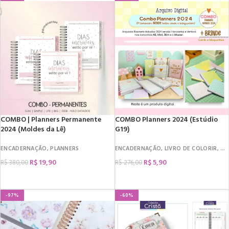
COMBO | Planners Permanente
COMBO Planners 2024 (Estúdio
2024 (Moldes da Lê)
G19)
ENCADERNAÇÃO
,
PLANNERS
ENCADERNAÇÃO
,
LIVRO DE COLORIR
,
PL
R$
19,90
R$
5,90
R$
380,00
R$
276,00
COMPRAR
COMPRAR
-97%
-60%