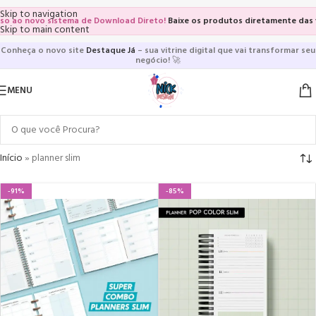
Skip to navigation
o sistema de Download Direto!
Baixe os produtos diretamente das vitrines e 
Skip to main content
Conheça o novo site
Destaque Já
– sua vitrine digital que vai transformar seu
negócio!
🚀
MENU
Início
»
planner slim
-91%
-85%