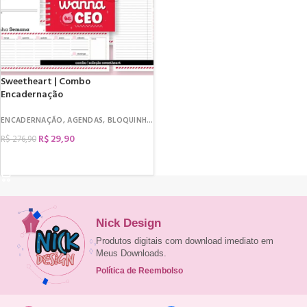
Sweetheart | Combo
Encadernação
ENCADERNAÇÃO
,
AGENDAS
,
BLOQUINHOS
,
CADERNOS
,
CAPAS
,
COLETIVAS ENCA
R$
29,90
R$
276,90
COMPRAR
Nick Design
Produtos digitais com download imediato em
Meus Downloads.
Política de Reembolso