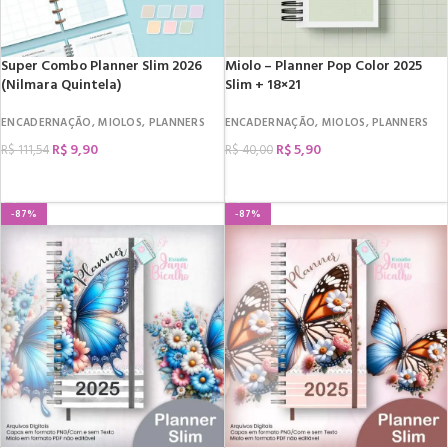
Super Combo Planner Slim 2026
Miolo – Planner Pop Color 2025
(Nilmara Quintela)
Slim + 18×21
ENCADERNAÇÃO
,
MIOLOS
,
PLANNERS
ENCADERNAÇÃO
,
MIOLOS
,
PLANNERS
R$
9,90
R$
5,90
R$
111,54
R$
40,00
COMPRAR
COMPRAR
-87%
-87%