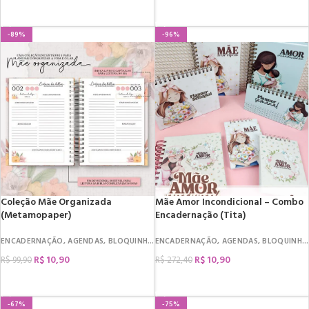
COMPRAR
COMPRAR
-89%
-96%
Coleção Mãe Organizada
Mãe Amor Incondicional – Combo
(Metamopaper)
Encadernação (Tita)
ENCADERNAÇÃO
,
AGENDAS
,
BLOQUINHOS
ENCADERNAÇÃO
,
CADERNOS
,
DEVOCIONAL
,
AGENDAS
,
,
BLOQUINHOS
DATAS COM
R$
10,90
R$
10,90
R$
99,90
R$
272,40
COMPRAR
COMPRAR
-67%
-75%