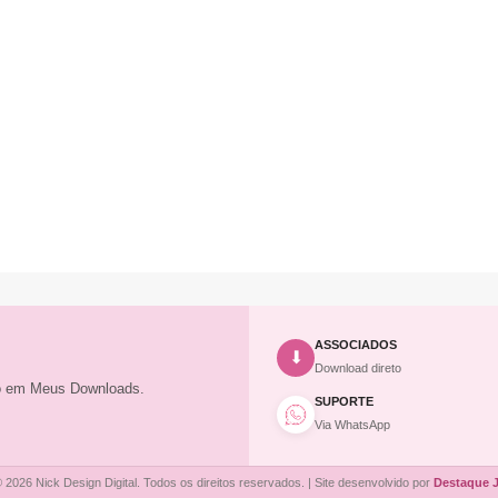
ASSOCIADOS
⬇
Download direto
to em Meus Downloads.
SUPORTE
Via WhatsApp
 2026 Nick Design Digital. Todos os direitos reservados. | Site desenvolvido por
Destaque 