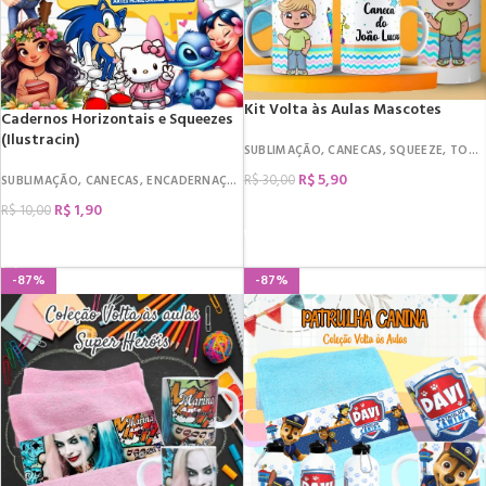
Kit Volta às Aulas Mascotes
Cadernos Horizontais e Squeezes
(Ilustracin)
SUBLIMAÇÃO
,
CANECAS
,
SQUEEZE
,
TOALHA
R$
5,90
R$
30,00
SUBLIMAÇÃO
,
CANECAS
,
ENCADERNAÇÃO
,
CAPAS
,
CARTÃO SUS
,
SQUEEZE
R$
1,90
R$
10,00
COMPRAR
COMPRAR
-87%
-87%