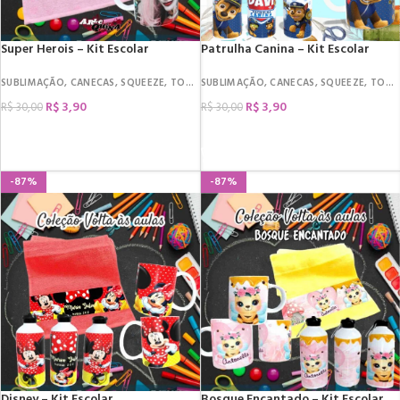
Super Herois – Kit Escolar
Patrulha Canina – Kit Escolar
SUBLIMAÇÃO
,
CANECAS
,
SQUEEZE
,
TOALHA
SUBLIMAÇÃO
,
CANECAS
,
SQUEEZE
,
TOALHA
R$
3,90
R$
3,90
R$
30,00
R$
30,00
COMPRAR
COMPRAR
-87%
-87%
Disney – Kit Escolar
Bosque Encantado – Kit Escolar