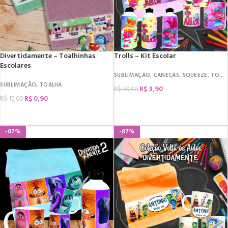
Divertidamente – Toalhinhas
Trolls – Kit Escolar
Escolares
SUBLIMAÇÃO
,
CANECAS
,
SQUEEZE
,
TOALHA
SUBLIMAÇÃO
,
TOALHA
R$
3,90
R$
30,00
R$
0,90
R$
15,00
COMPRAR
COMPRAR
-87%
-87%