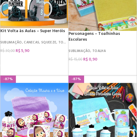
Kit Volta às Aulas – Super Heróis
Personagens – Toalhinhas
Escolares
SUBLIMAÇÃO
,
VOLTA ÀS AULAS
,
CANECAS
,
SQUEEZE
,
TOALHA
,
VOLTA ÀS AULAS
R$
5,90
R$
30,00
SUBLIMAÇÃO
,
TOALHA
R$
0,90
R$
15,00
COMPRAR
COMPRAR
-87%
-87%