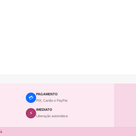
PAGAMENTO
💳
PIX, Cartão e PayPal
IMEDIATO
⚡
Liberação automática
Já