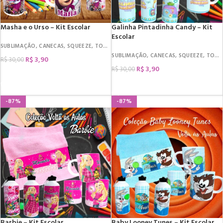
Masha e o Urso – Kit Escolar
Galinha Pintadinha Candy – Kit
Escolar
SUBLIMAÇÃO
,
CANECAS
,
SQUEEZE
,
TOALHA
SUBLIMAÇÃO
,
CANECAS
,
SQUEEZE
,
TOALHA
R$
3,90
R$
30,00
R$
3,90
R$
30,00
COMPRAR
COMPRAR
-87%
-87%
Barbie – Kit Escolar
Baby Looney Tunes – Kit Escolar