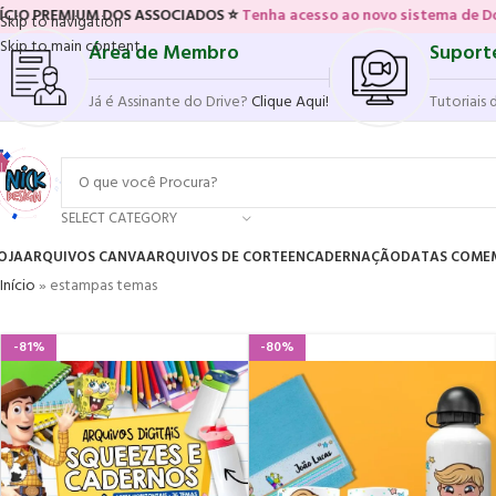
OS ASSOCIADOS ⭐
Tenha acesso ao novo sistema de Download Direto!
Skip to navigation
Skip to main content
Área de Membro
Suport
Já é Assinante do Drive?
Clique Aqui!
Tutoriais 
SELECT CATEGORY
OJA
ARQUIVOS CANVA
ARQUIVOS DE CORTE
ENCADERNAÇÃO
DATAS COME
Início
»
estampas temas
-81%
-80%