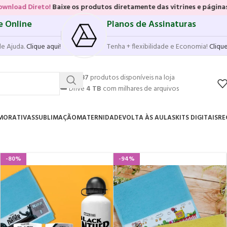
Baixe os produtos diretamente das vitrines e páginas dos produtos, s
e Online
Planos de Assinaturas
de Ajuda.
Clique aqui!
Tenha + flexibilidade e Economia!
Clique
💥
17.587
produtos disponíveis na loja
☁️
Drive
4 TB
com milhares de arquivos
MORATIVAS
SUBLIMAÇÃO
MATERNIDADE
VOLTA ÀS AULAS
KITS DIGITAIS
RE
-80%
-94%