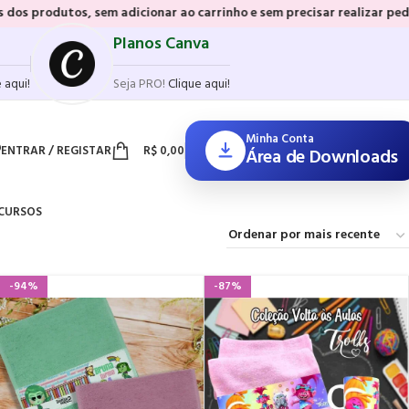
em adicionar ao carrinho e sem precisar realizar pedidos.
Mais rapid
Planos Canva
 aqui!
Seja PRO!
Clique aqui!
Minha Conta
ENTRAR / REGISTAR
R$
0,00
Área de Downloads
CURSOS
-94%
-87%