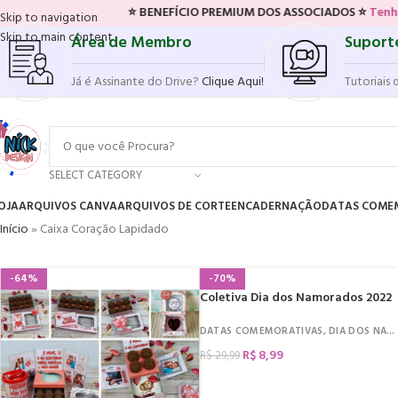
⭐ BENEFÍCIO PREMIUM DOS ASSOCIADOS ⭐
Tenha acesso 
Skip to navigation
Skip to main content
Área de Membro
Suport
Já é Assinante do Drive?
Clique Aqui!
Tutoriais 
SELECT CATEGORY
OJA
ARQUIVOS CANVA
ARQUIVOS DE CORTE
ENCADERNAÇÃO
DATAS COME
Início
»
Caixa Coração Lapidado
-64%
-70%
Coletiva Dia dos Namorados 2022
DATAS COMEMORATIVAS
,
DIA DOS NAMORADOS
R$
8,99
R$
29,99
COMPRAR