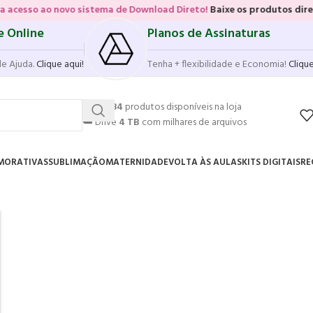
ao novo sistema de Download Direto!
Baixe os produtos diretamente d
e Online
Planos de Assinaturas
de Ajuda.
Clique aqui!
Tenha + flexibilidade e Economia!
Clique
💥
17.584
produtos disponíveis na loja
☁️
Drive
4 TB
com milhares de arquivos
MORATIVAS
SUBLIMAÇÃO
MATERNIDADE
VOLTA ÀS AULAS
KITS DIGITAIS
RE
,
ARQUIVOS DE CORTE
,
KIT CINEMA
,
KIT DIGITAL