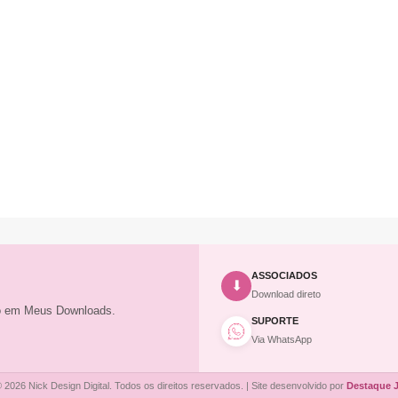
ASSOCIADOS
⬇
Download direto
to em Meus Downloads.
SUPORTE
Via WhatsApp
 2026 Nick Design Digital. Todos os direitos reservados. | Site desenvolvido por
Destaque 