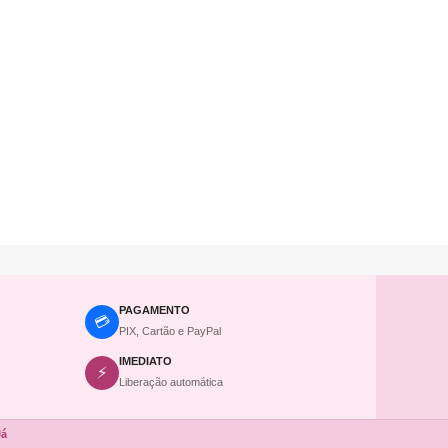
PAGAMENTO
💳
PIX, Cartão e PayPal
IMEDIATO
⚡
Liberação automática
Já