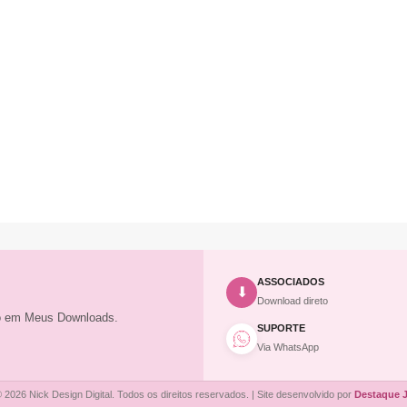
ASSOCIADOS
⬇
Download direto
to em Meus Downloads.
SUPORTE
Via WhatsApp
 2026 Nick Design Digital. Todos os direitos reservados. | Site desenvolvido por
Destaque 