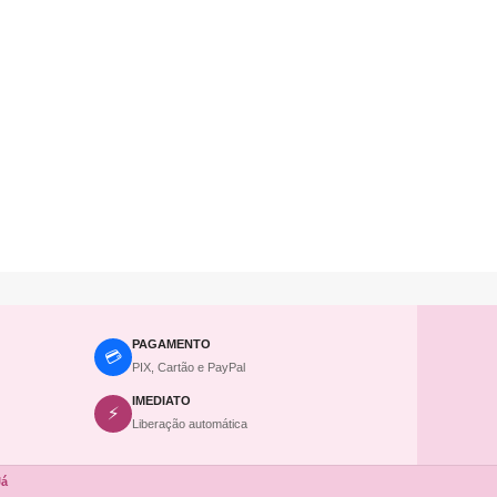
PAGAMENTO
💳
PIX, Cartão e PayPal
IMEDIATO
⚡
Liberação automática
Já