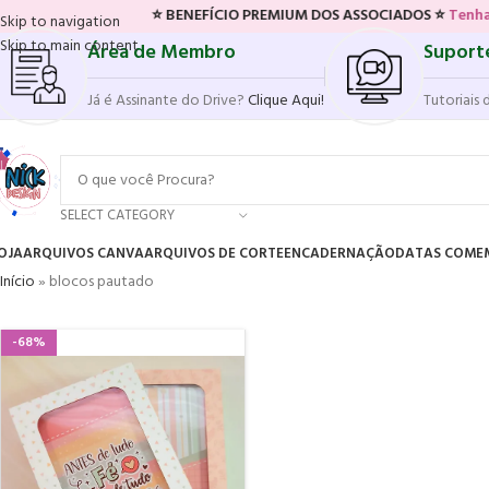
⭐ BENEFÍCIO PREMIUM DOS ASSOCIADOS ⭐
Tenha acesso 
Skip to navigation
Skip to main content
Área de Membro
Suport
Já é Assinante do Drive?
Clique Aqui!
Tutoriais 
SELECT CATEGORY
OJA
ARQUIVOS CANVA
ARQUIVOS DE CORTE
ENCADERNAÇÃO
DATAS COME
Início
»
blocos pautado
-68%