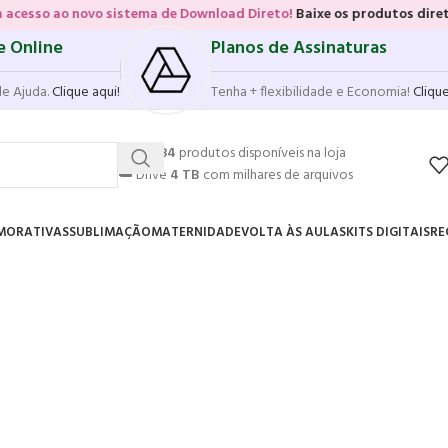
ao novo sistema de Download Direto!
Baixe os produtos diretamente d
e Online
Planos de Assinaturas
de Ajuda.
Clique aqui!
Tenha + flexibilidade e Economia!
Clique
💥
17.584
produtos disponíveis na loja
☁️
Drive
4 TB
com milhares de arquivos
MORATIVAS
SUBLIMAÇÃO
MATERNIDADE
VOLTA ÀS AULAS
KITS DIGITAIS
RE