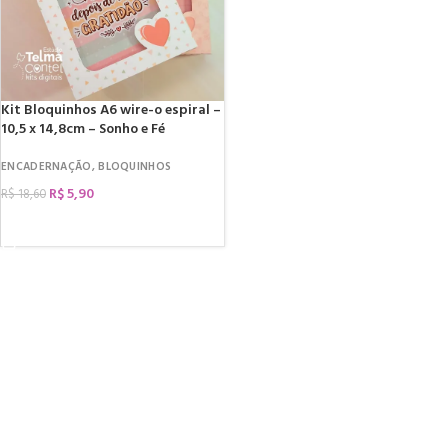
Kit Bloquinhos A6 wire-o espiral –
10,5 x 14,8cm – Sonho e Fé
ENCADERNAÇÃO
,
BLOQUINHOS
R$
5,90
R$
18,60
COMPRAR