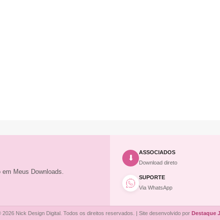
ASSOCIADOS
⬇
Download direto
to em Meus Downloads.
SUPORTE
Via WhatsApp
 2026 Nick Design Digital. Todos os direitos reservados. | Site desenvolvido por
Destaque 