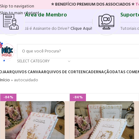
⭐ BENEFÍCIO PREMIUM DOS ASSOCIADOS ⭐
Tenha acesso
Skip to navigation
Skip to main content
Área de Membro
Suport
Já é Assinante do Drive?
Clique Aqui!
Tutoriais 
SELECT CATEGORY
OJA
ARQUIVOS CANVA
ARQUIVOS DE CORTE
ENCADERNAÇÃO
DATAS COME
Início
»
autocuidado
-84%
-84%