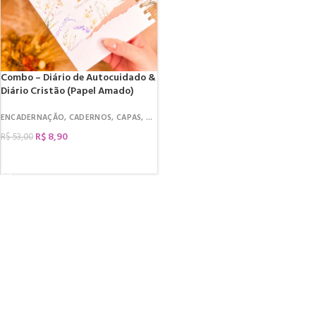
Combo – Diário de Autocuidado &
Diário Cristão (Papel Amado)
ORATIVAS
,
DIÁRIOS
,
PÁSCOA
,
DATAS COMEMORATIVAS
,
PÁSCOA
ENCADERNAÇÃO
,
CADERNOS
,
CAPAS
,
DEVOCIONAL
,
DIÁRIOS
R$
8,90
R$
53,00
COMPRAR