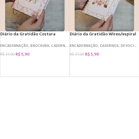
Diário da Gratidão Costura
Diário da Gratidão Wireo/espiral
ENCADERNAÇÃO
,
BROCHURA
,
CADERNOS
ENCADERNAÇÃO
,
DEVOCIONAL
,
DIÁRIOS
,
CADERNOS
,
DATAS COMEM
,
DEVOCIONAL
R$
5,90
R$
5,90
R$
37,00
R$
37,00
COMPRAR
COMPRAR