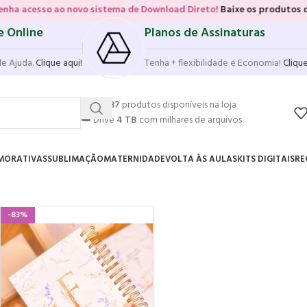
 ao novo sistema de Download Direto!
Baixe os produtos diretamente 
e Online
Planos de Assinaturas
de Ajuda.
Clique aqui!
Tenha + flexibilidade e Economia!
Clique
💥
17.587
produtos disponíveis na loja
☁️
Drive
4 TB
com milhares de arquivos
MORATIVAS
SUBLIMAÇÃO
MATERNIDADE
VOLTA ÀS AULAS
KITS DIGITAIS
RE
-83%