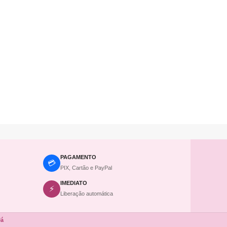
PAGAMENTO
💳
PIX, Cartão e PayPal
IMEDIATO
⚡
Liberação automática
Já