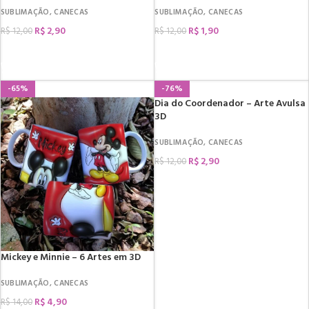
SUBLIMAÇÃO
,
CANECAS
SUBLIMAÇÃO
,
CANECAS
R$
2,90
R$
1,90
R$
12,00
R$
12,00
COMPRAR
COMPRAR
-65%
-76%
Dia do Coordenador – Arte Avulsa
3D
SUBLIMAÇÃO
,
CANECAS
R$
2,90
R$
12,00
COMPRAR
Mickey e Minnie – 6 Artes em 3D
SUBLIMAÇÃO
,
CANECAS
R$
4,90
R$
14,00