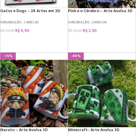
Gatos e Dogs – 24 Artes em 3D
Pink e o Cérebro – Arte Avulsa 3D
SUBLIMAÇÃO
,
CANECAS
SUBLIMAÇÃO
,
CANECAS
R$
6,90
R$
2,90
R$
29,90
R$
12,00
COMPRAR
COMPRAR
-76%
-84%
Naruto – Arte Avulsa 3D
Minecraft- Arte Avulsa 3D