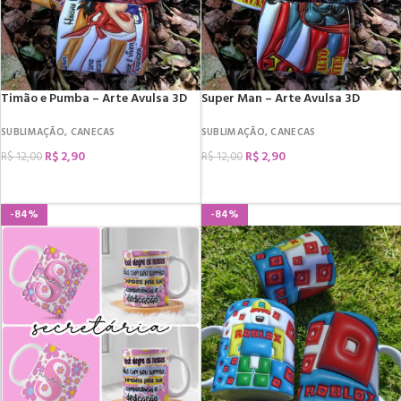
Timão e Pumba – Arte Avulsa 3D
Super Man – Arte Avulsa 3D
SUBLIMAÇÃO
,
CANECAS
SUBLIMAÇÃO
,
CANECAS
R$
2,90
R$
2,90
R$
12,00
R$
12,00
COMPRAR
COMPRAR
-84%
-84%