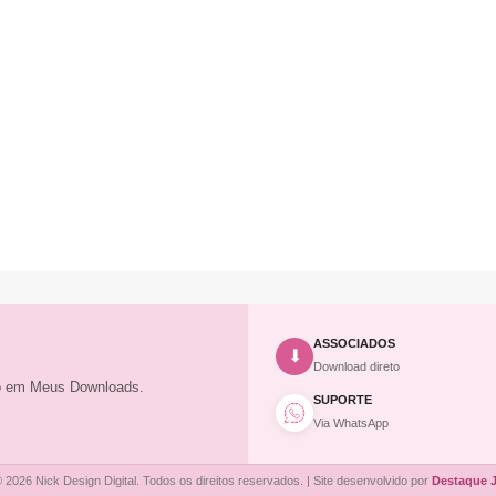
ASSOCIADOS
⬇
Download direto
to em Meus Downloads.
SUPORTE
Via WhatsApp
 2026 Nick Design Digital. Todos os direitos reservados. | Site desenvolvido por
Destaque 