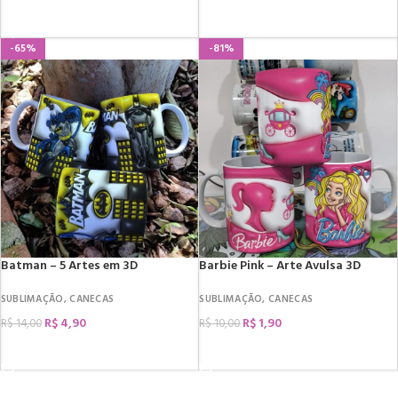
COMPRAR
-65%
-81%
Batman – 5 Artes em 3D
Barbie Pink – Arte Avulsa 3D
SUBLIMAÇÃO
,
CANECAS
SUBLIMAÇÃO
,
CANECAS
R$
4,90
R$
1,90
R$
14,00
R$
10,00
COMPRAR
COMPRAR