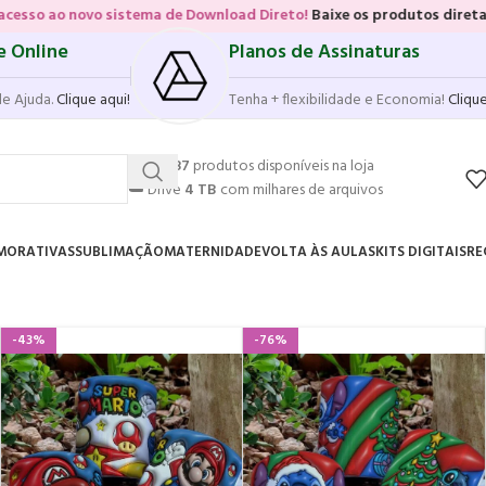
ema de Download Direto!
Baixe os produtos diretamente das vitrines 
e Online
Planos de Assinaturas
de Ajuda.
Clique aqui!
Tenha + flexibilidade e Economia!
Clique
💥
17.587
produtos disponíveis na loja
☁️
Drive
4 TB
com milhares de arquivos
MORATIVAS
SUBLIMAÇÃO
MATERNIDADE
VOLTA ÀS AULAS
KITS DIGITAIS
RE
-43%
-76%