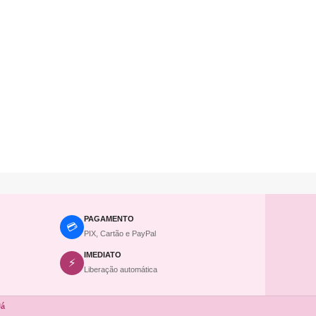
PAGAMENTO
💳
PIX, Cartão e PayPal
IMEDIATO
⚡
Liberação automática
Já