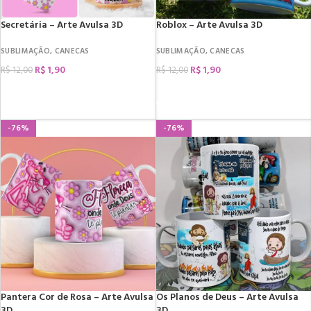
Secretária – Arte Avulsa 3D
Roblox – Arte Avulsa 3D
SUBLIMAÇÃO
,
CANECAS
SUBLIMAÇÃO
,
CANECAS
R$
1,90
R$
1,90
R$
12,00
R$
12,00
COMPRAR
COMPRAR
-76%
-76%
Pantera Cor de Rosa – Arte Avulsa
Os Planos de Deus – Arte Avulsa
3D
3D