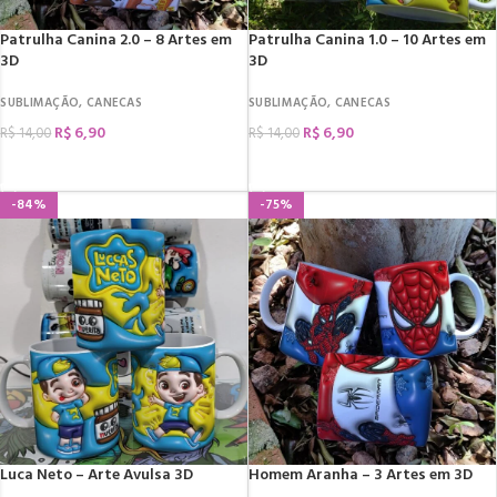
Patrulha Canina 2.0 – 8 Artes em
Patrulha Canina 1.0 – 10 Artes em
3D
3D
SUBLIMAÇÃO
,
CANECAS
SUBLIMAÇÃO
,
CANECAS
R$
6,90
R$
6,90
R$
14,00
R$
14,00
COMPRAR
COMPRAR
-84%
-75%
Luca Neto – Arte Avulsa 3D
Homem Aranha – 3 Artes em 3D