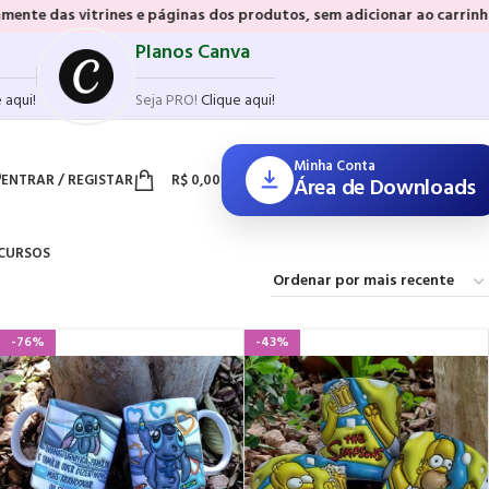
e páginas dos produtos, sem adicionar ao carrinho e sem precisar rea
Planos Canva
 aqui!
Seja PRO!
Clique aqui!
Minha Conta
ENTRAR / REGISTAR
R$
0,00
Área de Downloads
CURSOS
-76%
-43%