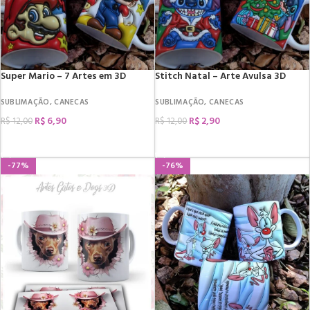
Super Mario – 7 Artes em 3D
Stitch Natal – Arte Avulsa 3D
SUBLIMAÇÃO
,
CANECAS
SUBLIMAÇÃO
,
CANECAS
R$
6,90
R$
2,90
R$
12,00
R$
12,00
COMPRAR
COMPRAR
-77%
-76%