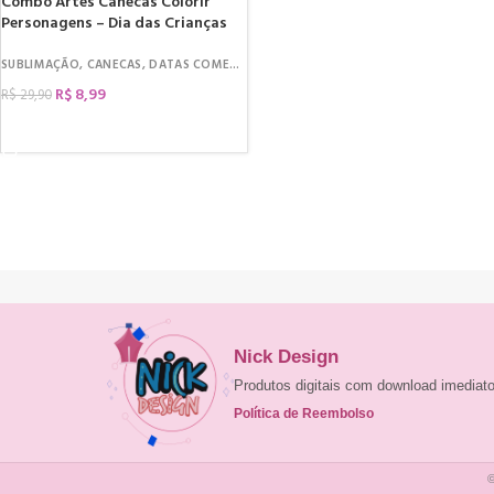
Combo Artes Canecas Colorir
Personagens – Dia das Crianças
SUBLIMAÇÃO
,
CANECAS
,
DATAS COMEMORATIVAS
,
DIA DAS CRIANÇAS
R$
8,99
R$
29,90
COMPRAR
Nick Design
Produtos digitais com download imedia
Política de Reembolso
©