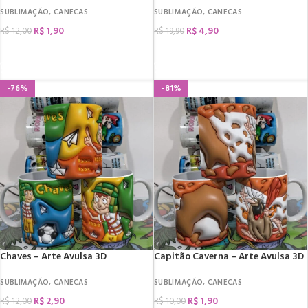
SUBLIMAÇÃO
,
CANECAS
SUBLIMAÇÃO
,
CANECAS
R$
1,90
R$
4,90
R$
12,00
R$
19,90
COMPRAR
COMPRAR
-76%
-81%
Chaves – Arte Avulsa 3D
Capitão Caverna – Arte Avulsa 3D
SUBLIMAÇÃO
,
CANECAS
SUBLIMAÇÃO
,
CANECAS
R$
2,90
R$
1,90
R$
12,00
R$
10,00