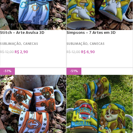
Stitch – Arte Avulsa 3D
Simpsons – 7 Artes em 3D
SUBLIMAÇÃO
,
CANECAS
SUBLIMAÇÃO
,
CANECAS
R$
2,90
R$
6,90
R$
12,00
R$
12,00
COMPRAR
COMPRAR
-51%
-51%