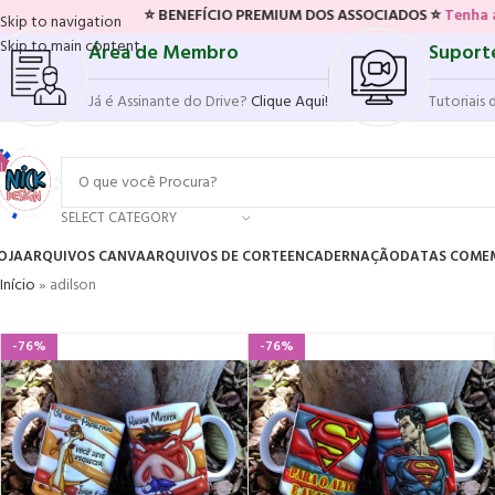
⭐ BENEFÍCIO PREMIUM DOS ASSOCIADOS ⭐
Tenha acesso ao novo sist
Skip to navigation
Skip to main content
Área de Membro
Suport
Já é Assinante do Drive?
Clique Aqui!
Tutoriais 
SELECT CATEGORY
OJA
ARQUIVOS CANVA
ARQUIVOS DE CORTE
ENCADERNAÇÃO
DATAS COME
Início
»
adilson
-76%
-76%