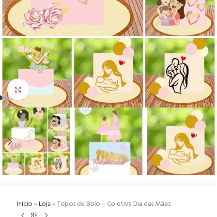
Click to enlarge
Início
»
Loja
»
Topos de Bolo – Coletiva Dia das Mães