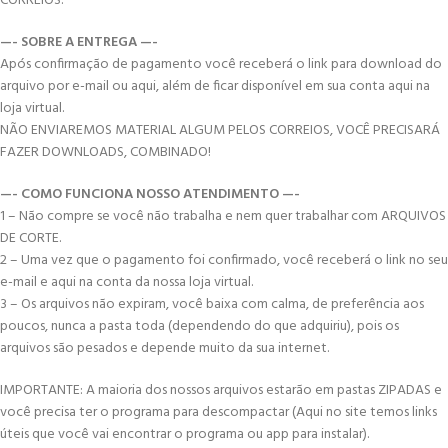
CORREIOS.
—- SOBRE A ENTREGA —-
Após confirmação de pagamento você receberá o link para download do
arquivo por e-mail ou aqui, além de ficar disponível em sua conta aqui na
loja virtual.
NÃO ENVIAREMOS MATERIAL ALGUM PELOS CORREIOS, VOCÊ PRECISARÁ
FAZER DOWNLOADS, COMBINADO!
—- COMO FUNCIONA NOSSO ATENDIMENTO —-
1 – Não compre se você não trabalha e nem quer trabalhar com ARQUIVOS
DE CORTE.
2 – Uma vez que o pagamento foi confirmado, você receberá o link no seu
e-mail e aqui na conta da nossa loja virtual.
3 – Os arquivos não expiram, você baixa com calma, de preferência aos
poucos, nunca a pasta toda (dependendo do que adquiriu), pois os
arquivos são pesados e depende muito da sua internet.
IMPORTANTE: A maioria dos nossos arquivos estarão em pastas ZIPADAS e
você precisa ter o programa para descompactar (Aqui no site temos links
úteis que você vai encontrar o programa ou app para instalar).