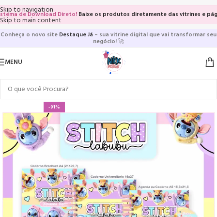
Skip to navigation
a de Download Direto!
Baixe os produtos diretamente das vitrines e páginas 
Skip to main content
Conheça o novo site
Destaque Já
– sua vitrine digital que vai transformar seu
negócio!
🚀
MENU
-91%