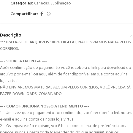
Categorias:
Canecas
,
Sublimação
Compartilhar:
Descrição
***TRATA-SE DE
ARQUIVOS 100% DIGITAL
, NÃO ENVIAMOS NADA PELOS
CORREIOS.
—- SOBRE A ENTREGA —-
Após confirmação de pagamento você receberá o link para download do
arquivo por e-mail ou aqui, além de ficar disponível em sua conta aqui na
loja virtual.
NÃO ENVIAREMOS MATERIAL ALGUM PELOS CORREIOS, VOCÊ PRECISARÁ
FAZER DOWNLOADS, COMBINADO!
—- COMO FUNCIONA NOSSO ATENDIMENTO —-
1 – Uma vez que o pagamento foi confirmado, você receberá o link no seu
e-mail e aqui na conta da nossa loja virtual.
2 – Os arquivos não expiram, você baixa com calma, de preferência aos
poucos, nunca a pasta toda (dependendo do que adquiriu), pois os