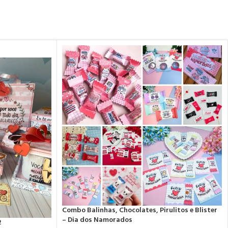
Combo Balinhas, Chocolates, Pirulitos e Blister
– Dia dos Namorados
2