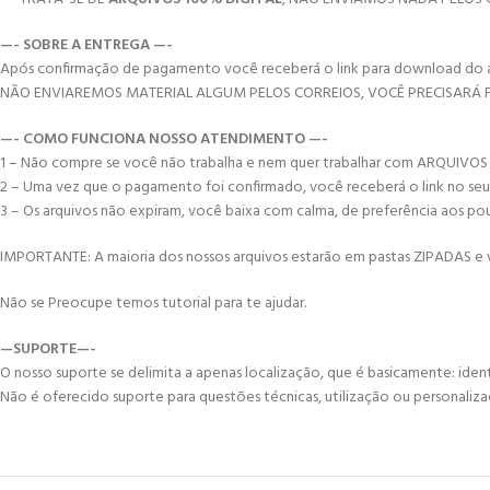
—- SOBRE A ENTREGA —-
Após confirmação de pagamento você receberá o link para download do arqui
NÃO ENVIAREMOS MATERIAL ALGUM PELOS CORREIOS, VOCÊ PRECISARÁ
—- COMO FUNCIONA NOSSO ATENDIMENTO —-
1 – Não compre se você não trabalha e nem quer trabalhar com ARQUIVOS
2 – Uma vez que o pagamento foi confirmado, você receberá o link no seu e-
3 – Os arquivos não expiram, você baixa com calma, de preferência aos po
IMPORTANTE: A maioria dos nossos arquivos estarão em pastas ZIPADAS e vo
Não se Preocupe temos tutorial para te ajudar.
—SUPORTE—-
O nosso suporte se delimita a apenas localização, que é basicamente: ident
Não é oferecido suporte para questões técnicas, utilização ou personaliza