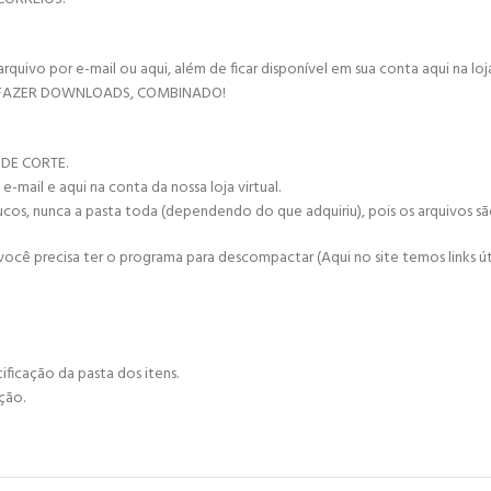
vo por e-mail ou aqui, além de ficar disponível em sua conta aqui na loja 
 FAZER DOWNLOADS, COMBINADO!
 DE CORTE.
mail e aqui na conta da nossa loja virtual.
ucos, nunca a pasta toda (dependendo do que adquiriu), pois os arquivos s
cê precisa ter o programa para descompactar (Aqui no site temos links úte
ificação da pasta dos itens.
ção.