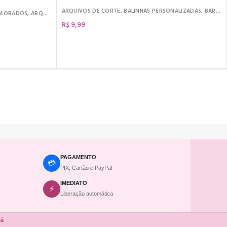
ARQUIVOS DE CORTE
,
BALINHAS PERSONALIZADAS
,
BARRA DE CHOCOLATE
AMORADOS
,
ARQUIVOS DE CORTE
,
KIT CINEMA
,
KIT DIGITAL
R$
9,99
COMPRAR
PAGAMENTO
💳
PIX, Cartão e PayPal
IMEDIATO
⚡
Liberação automática
Já