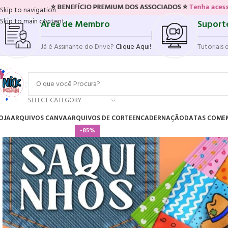
BENEFÍCIO PREMIUM DOS ASSOCIADOS ⭐
Tenha acesso ao novo sistem
Skip to navigation
Skip to main content
Área de Membro
Suport
Já é Assinante do Drive?
Clique Aqui!
Tutoriais 
SELECT CATEGORY
OJA
ARQUIVOS CANVA
ARQUIVOS DE CORTE
ENCADERNAÇÃO
DATAS COME
-85%