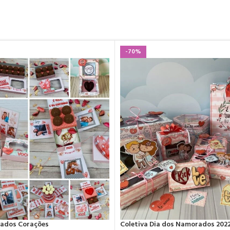
-70%
rados Corações
Coletiva Dia dos Namorados 202