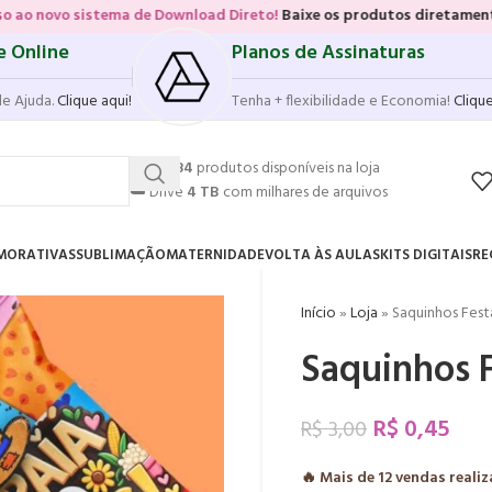
a de Download Direto!
Baixe os produtos diretamente das vitrines e p
e Online
Planos de Assinaturas
de Ajuda.
Clique aqui!
Tenha + flexibilidade e Economia!
Clique
💥
17.584
produtos disponíveis na loja
☁️
Drive
4 TB
com milhares de arquivos
MORATIVAS
SUBLIMAÇÃO
MATERNIDADE
VOLTA ÀS AULAS
KITS DIGITAIS
RE
Início
»
Loja
»
Saquinhos Fest
Saquinhos F
R$
0,45
R$
3,00
🔥 Mais de
12
vendas reali