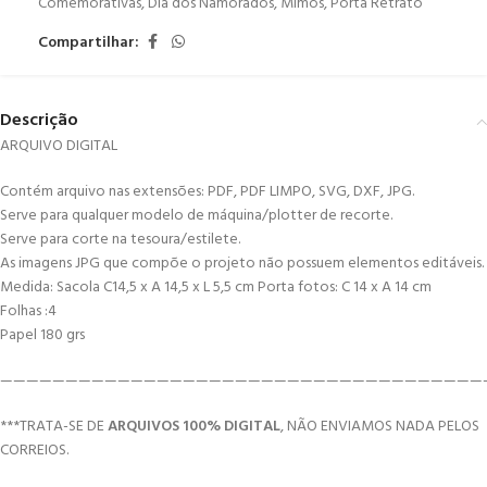
Comemorativas
,
Dia dos Namorados
,
Mimos
,
Porta Retrato
Compartilhar:
Descrição
ARQUIVO DIGITAL
Contém arquivo nas extensões: PDF, PDF LIMPO, SVG, DXF, JPG.
Serve para qualquer modelo de máquina/plotter de recorte.
Serve para corte na tesoura/estilete.
As imagens JPG que compõe o projeto não possuem elementos editáveis.
Medida: Sacola C14,5 x A 14,5 x L 5,5 cm Porta fotos: C 14 x A 14 cm
Folhas :4
Papel 180 grs
—————————————————————————————————————
***TRATA-SE DE
ARQUIVOS 100% DIGITAL
, NÃO ENVIAMOS NADA PELOS
CORREIOS.