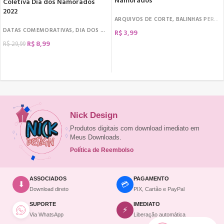
Namorados
Coletiva Dia dos Namorados
2022
ARQUIVOS DE CORTE
,
BALINHAS PERSONALIZADAS
DATAS COMEMORATIVAS
,
DIA DOS NAMORADOS
,
ARQUIVOS DE CORTE
,
KIT CI
R$
3,99
R$
8,99
R$
29,99
COMPRAR
COMPRAR
Nick Design
Produtos digitais com download imediato em
Meus Downloads.
Política de Reembolso
ASSOCIADOS
PAGAMENTO
💳
⬇
Download direto
PIX, Cartão e PayPal
SUPORTE
IMEDIATO
⚡
Via WhatsApp
Liberação automática