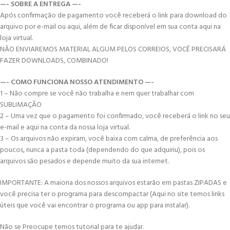
—- SOBRE A ENTREGA —-
Após confirmação de pagamento você receberá o link para download do
arquivo por e-mail ou aqui, além de ficar disponível em sua conta aqui na
loja virtual.
NÃO ENVIAREMOS MATERIAL ALGUM PELOS CORREIOS, VOCÊ PRECISARÁ
FAZER DOWNLOADS, COMBINADO!
—- COMO FUNCIONA NOSSO ATENDIMENTO —-
1 – Não compre se você não trabalha e nem quer trabalhar com
SUBLIMAÇÃO
2 – Uma vez que o pagamento foi confirmado, você receberá o link no seu
e-mail e aqui na conta da nossa loja virtual.
3 – Os arquivos não expiram, você baixa com calma, de preferência aos
poucos, nunca a pasta toda (dependendo do que adquiriu), pois os
arquivos são pesados e depende muito da sua internet.
IMPORTANTE: A maioria dos nossos arquivos estarão em pastas ZIPADAS e
você precisa ter o programa para descompactar (Aqui no site temos links
úteis que você vai encontrar o programa ou app para instalar).
Não se Preocupe temos tutorial para te ajudar.