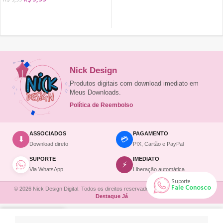
R$
9,99
COMPRAR
COMPRAR
Nick Design
Produtos digitais com download imediato em
Meus Downloads.
Política de Reembolso
ASSOCIADOS
PAGAMENTO
💳
⬇
Download direto
PIX, Cartão e PayPal
SUPORTE
IMEDIATO
⚡
Via WhatsApp
Liberação automática
Suporte
Fale Conosco
© 2026 Nick Design Digital. Todos os direitos reservados. | Site desenvolvido por
Destaque Já