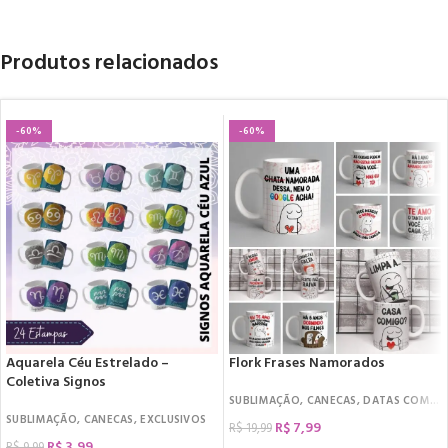
Produtos relacionados
-60%
-60%
Aquarela Céu Estrelado –
Flork Frases Namorados
Coletiva Signos
SUBLIMAÇÃO
,
CANECAS
,
DATAS COMEMORATIVAS
SUBLIMAÇÃO
,
CANECAS
,
EXCLUSIVOS
R$
7,99
R$
19,99
R$
3,99