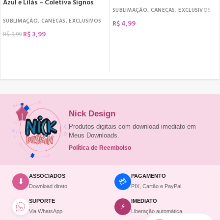
Azul e Lilás – Coletiva Signos
SUBLIMAÇÃO
,
CANECAS
,
EXCLUSIVOS
SUBLIMAÇÃO
,
CANECAS
,
EXCLUSIVOS
R$
4,99
R$
3,99
R$
9,99
COMPRAR
COMPRAR
Nick Design
Produtos digitais com download imediato em
Meus Downloads.
Política de Reembolso
ASSOCIADOS
PAGAMENTO
💳
⬇
Download direto
PIX, Cartão e PayPal
SUPORTE
IMEDIATO
⚡
Via WhatsApp
Liberação automática