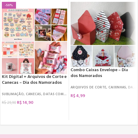
-50%
Combo Caixas Envelope – Dia
dos Namorados
Kit Digital + Arquivos de Corte e
Canecas – Dia dos Namorados
ARQUIVOS DE CORTE
,
CAIXINHAS
,
DATAS COMEMORATIVAS
SUBLIMAÇÃO
,
CANECAS
,
DATAS COMEMORATIVAS
,
DIA DOS NAMORADOS
,
KIT D
R$
4,99
R$
14,90
R$
29,90
COMPRAR
COMPRAR