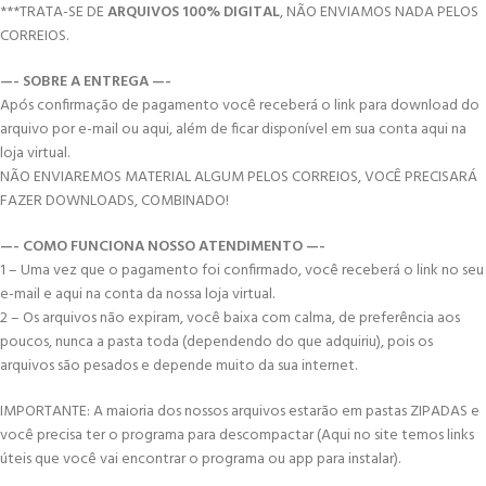
***TRATA-SE DE
ARQUIVOS 100% DIGITAL
, NÃO ENVIAMOS NADA PELOS
CORREIOS.
—- SOBRE A ENTREGA —-
Após confirmação de pagamento você receberá o link para download do
arquivo por e-mail ou aqui, além de ficar disponível em sua conta aqui na
loja virtual.
NÃO ENVIAREMOS MATERIAL ALGUM PELOS CORREIOS, VOCÊ PRECISARÁ
FAZER DOWNLOADS, COMBINADO!
—- COMO FUNCIONA NOSSO ATENDIMENTO —-
1 – Uma vez que o pagamento foi confirmado, você receberá o link no seu
e-mail e aqui na conta da nossa loja virtual.
2 – Os arquivos não expiram, você baixa com calma, de preferência aos
poucos, nunca a pasta toda (dependendo do que adquiriu), pois os
arquivos são pesados e depende muito da sua internet.
IMPORTANTE: A maioria dos nossos arquivos estarão em pastas ZIPADAS e
você precisa ter o programa para descompactar (Aqui no site temos links
úteis que você vai encontrar o programa ou app para instalar).