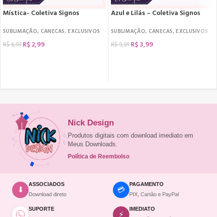
Mística- Coletiva Signos
Azul e Lilás – Coletiva Signos
SUBLIMAÇÃO
,
CANECAS
,
EXCLUSIVOS
SUBLIMAÇÃO
,
CANECAS
,
EXCLUSIVOS
R$
2,99
R$
3,99
R$
6,99
R$
9,99
COMPRAR
COMPRAR
Nick Design
Produtos digitais com download imediato em
Meus Downloads.
Política de Reembolso
ASSOCIADOS
PAGAMENTO
💳
⬇
Download direto
PIX, Cartão e PayPal
SUPORTE
IMEDIATO
⚡